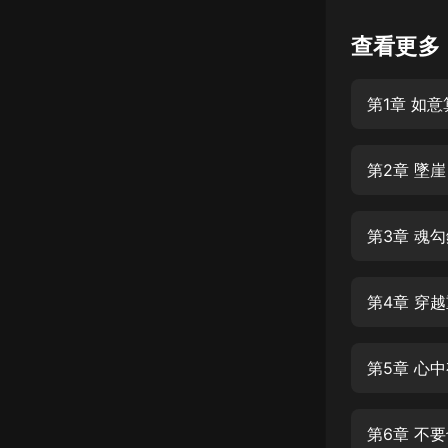
懸疑
查看更多
科幻
第1章 如
好書精講
外語
第2章 墜崖
耽美
認知思維
第3章 魂
人文
音樂
第4章 穿
粵語
第5章 心
頭條
娛樂
第6章 不