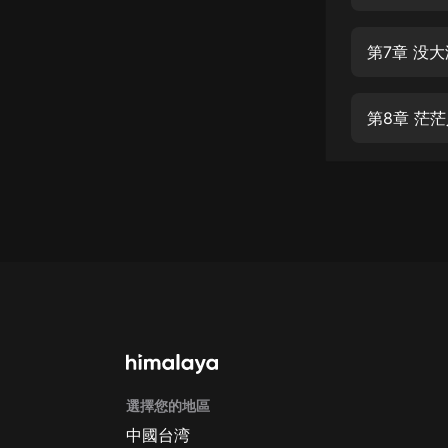
經典名著
人物傳記
第7章 没
電影
生活
第8章 茫
英語
日語
課程
少兒教育
二次元
教育培訓
IT科技
選擇您的地區
汽車
中國台湾