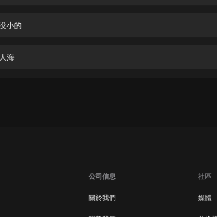
生命科學篇1-2·猴子警長科學探案記|
寶寶巴士科普
寶寶巴士
大没小的
【新民間劇場】我的老千江湖｜ 有聲
的紫襟｜ 魔幻千手
茫人海
有聲的紫襟
《夜色鋼琴曲》
夜色鋼琴曲趙海洋
太荒吞天訣丨熱血玄幻丨紫襟領銜有
聲劇
有聲的紫襟
嫡女貴嫁 | 一刀蘇蘇團隊制作 | 古言
宮鬥重生爽文 多人有聲劇
公司信息
社區
一刀蘇蘇
中國大案紀實 | 每日一驚案！真實案
關於我們
媒體
件恐怖刑偵尚文
大舌頭尚文