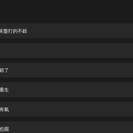
灰姑娘音樂
郭德綱於謙相聲全集
德雲社郭德綱相聲VIP
意算盤打的不錯
安全警長啦咘啦哆·假期篇|新篇章加
更|寶寶巴士故事
寶寶巴士
凡人修仙傳|楊洋主演影視原著|薑廣
濤配音多播版本
勾錯了
光合積木
越重生
摸金天師【第一季】（紫襟演播）
有聲的紫襟
中有氣
無敵六皇子|爆笑穿越|無敵流皇子|安
燃領銜有聲小說
安燃
要也罷