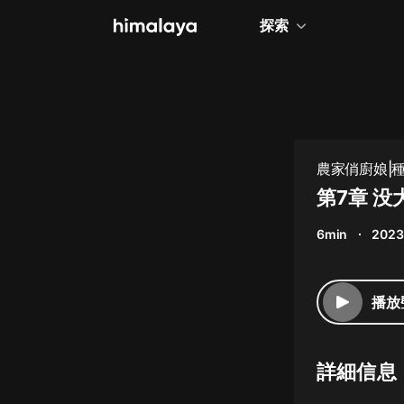
探索
全部
小說
個人成長
農家俏廚娘|種
相聲評書
第7章 没
兒童
6min
2023
歷史
情感治愈
播放
健康養生
商業財經
詳細信息
廣播劇