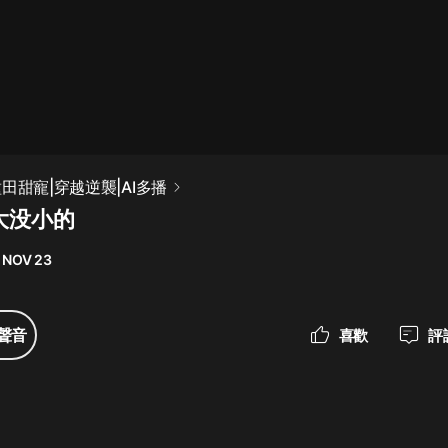
最佳女婿｜都市異能多人有聲劇｜一
種侃侃｜有聲小說
一種侃侃
米小圈上學記:一二三年級 | 暢銷出版
田甜寵|穿越逆襲|AI多播
物
大没小的
米小圈
 NOV 23
破壞者聯盟篇1-4季·猴子警長科學探
案記|寶寶巴士
寶寶巴士
聲音
喜歡
評
大奉打更人丨頭陀淵領銜多人有聲
劇|暢聽全集|王鶴棣、田曦薇主演影
視劇原著|賣報小郎君
頭陀淵講故事
總有這樣的歌只想一個人聽