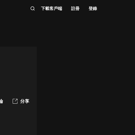
下載客戶端
註冊
登錄
論
分享