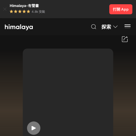
Himalaya-有聲書
打開 App
4.8k 安裝
探索