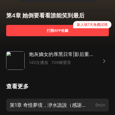
第4章 她倒要看看誰能笑到最后
新人領7天免費試用
打開APP收聽
炮灰嫡女的厚黑日常|影后重生|后院宅鬥|AI多播
140次播放
709條聲音
查看更多
第1章 奇怪夢境，洢水詭說（感謝您的關注和訂閱）
9min