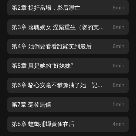
第2章 捉奸當場，影后溺亡
8min
第3章 落魄嫡女 涅槃重生（您的支持是制作人最大的鼓勵）
6min
第4章 她倒要看看誰能笑到最后
6min
第5章 真是她的“好妹妹”
6min
第6章 駱心安毫不猶豫抽了她一記耳光
8min
第7章 毫發無傷
5min
第8章 螳螂捕蟬黃雀在后
4min