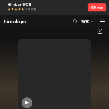
Himalaya-有聲書
打開 App
4.8k 安裝
探索