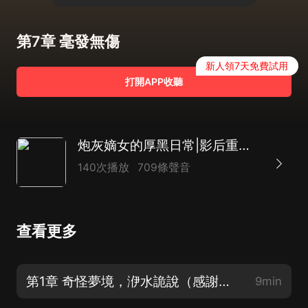
第7章 毫發無傷
新人領7天免費試用
打開APP收聽
炮灰嫡女的厚黑日常|影后重生|后院宅鬥|AI多播
140次播放
709條聲音
查看更多
第1章 奇怪夢境，洢水詭說（感謝您的關注和訂閱）
9min