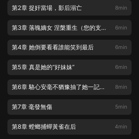
第2章 捉奸當場，影后溺亡
8min
第3章 落魄嫡女 涅槃重生（您的支持是制作人最大的鼓勵）
6min
第4章 她倒要看看誰能笑到最后
6min
第5章 真是她的“好妹妹”
6min
第6章 駱心安毫不猶豫抽了她一記耳光
8min
第7章 毫發無傷
5min
第8章 螳螂捕蟬黃雀在后
4min