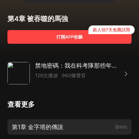
第4章 被吞噬的馬強
新人領7天免費試用
打開APP收聽
禁地密碼：我在科考隊那些年|盜墓筆記|探險|救援|懸疑|AI多播
129次播放
960條聲音
查看更多
第1章 金字塔的傳說
8min