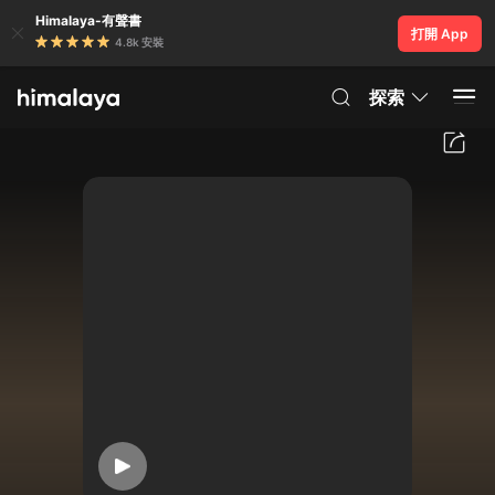
Himalaya-有聲書
打開 App
4.8k 安裝
探索