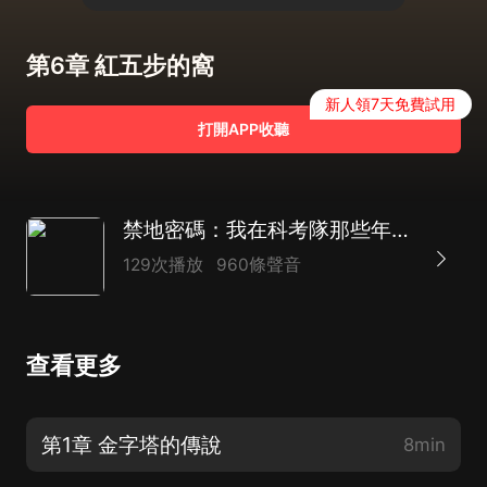
第6章 紅五步的窩
新人領7天免費試用
打開APP收聽
禁地密碼：我在科考隊那些年|盜墓筆記|探險|救援|懸疑|AI多播
129次播放
960條聲音
查看更多
第1章 金字塔的傳說
8min