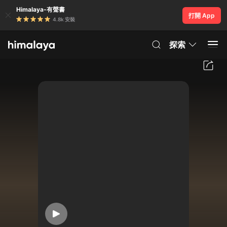
Himalaya-有聲書
打開 App
4.8k 安裝
探索