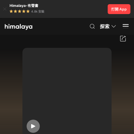
Himalaya-有聲書
打開 App
4.8k 安裝
探索