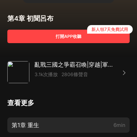
第4章 初聞呂布
新人領7天免費試用
打開APP收聽
亂戰三國之爭霸召喚|穿越|軍史|AI多播
3.1k次播放
2806條聲音
查看更多
第1章 重生
6min