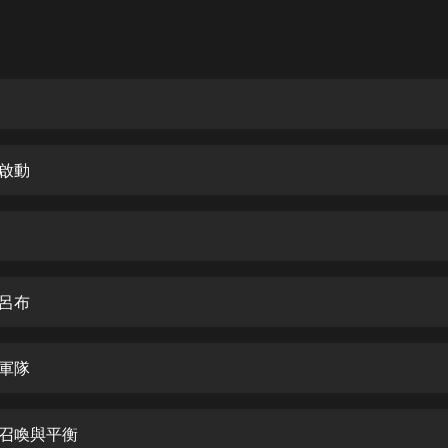
灰姑娘音樂
郭德綱於謙相聲全集
德雲社郭德綱相聲VIP
安全警長啦咘啦哆·假期篇|新篇章加
更|寶寶巴士故事
統啟動
寶寶巴士
凡人修仙傳|楊洋主演影視原著|薑廣
濤配音多播版本
光合積木
聞呂布
摸金天師【第一季】（紫襟演播）
有聲的紫襟
掌軍隊
無敵六皇子|爆笑穿越|無敵流皇子|安
燃領銜有聲小說
安燃
啟召喚與平衡