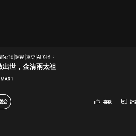
最佳女婿｜都市異能多人有聲劇｜一
種侃侃｜有聲小說
一種侃侃
米小圈上學記:一二三年級 | 暢銷出版
召喚|穿越|軍史|AI多播
物
大敵出世，金清兩太祖
米小圈
 MAR 1
破壞者聯盟篇1-4季·猴子警長科學探
案記|寶寶巴士
寶寶巴士
聲音
喜歡
評
大奉打更人丨頭陀淵領銜多人有聲
劇|暢聽全集|王鶴棣、田曦薇主演影
視劇原著|賣報小郎君
頭陀淵講故事
總有這樣的歌只想一個人聽