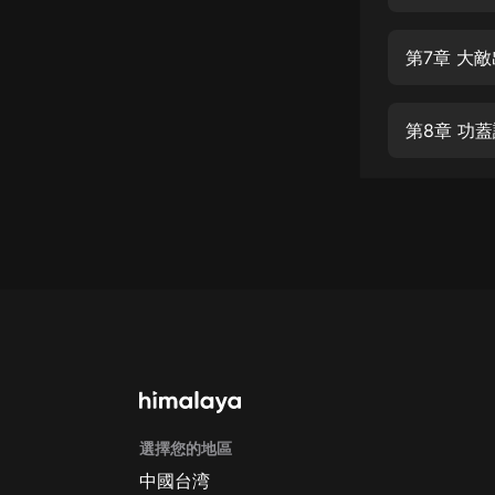
經典名著
人物傳記
第7章 大
電影
生活
第8章 功
英語
日語
課程
少兒教育
二次元
教育培訓
IT科技
選擇您的地區
汽車
中國台湾