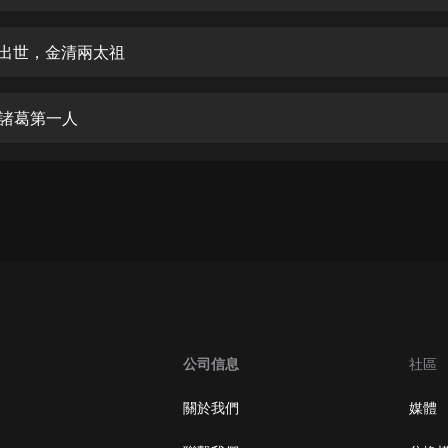
生命科學篇1-2·猴子警長科學探案記|
寶寶巴士科普
寶寶巴士
敵出世，金清兩太祖
【新民間劇場】我的老千江湖｜ 有聲
的紫襟｜ 魔幻千手
蓋諸葛第一人
有聲的紫襟
《夜色鋼琴曲》
夜色鋼琴曲趙海洋
太荒吞天訣丨熱血玄幻丨紫襟領銜有
聲劇
有聲的紫襟
嫡女貴嫁 | 一刀蘇蘇團隊制作 | 古言
宮鬥重生爽文 多人有聲劇
公司信息
社區
一刀蘇蘇
中國大案紀實 | 每日一驚案！真實案
關於我們
媒體
件恐怖刑偵尚文
大舌頭尚文