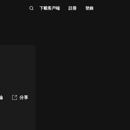
下載客戶端
註冊
登錄
論
分享