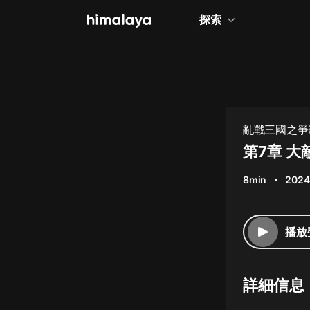
探索
全部
小說
個人成長
亂戰三國之爭霸
相聲評書
第7章 
兒童
8min
2024
歷史
情感治愈
播放
健康養生
商業財經
詳細信息
廣播劇