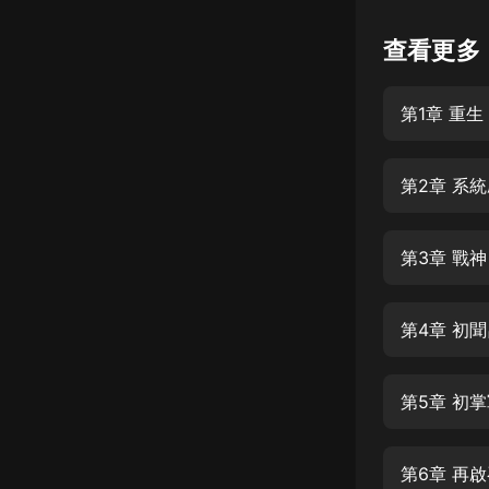
懸疑
查看更多
科幻
第1章 重生
好書精講
外語
第2章 系
耽美
認知思維
第3章 戰神
人文
音樂
第4章 初
粵語
第5章 初
頭條
娛樂
第6章 再