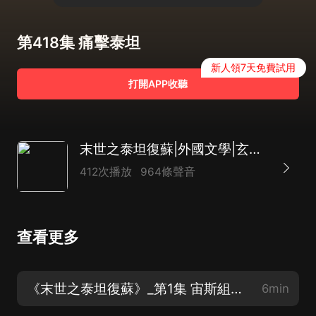
第418集 痛擊泰坦
新人領7天免費試用
打開APP收聽
末世之泰坦復蘇|外國文學|玄幻奇幻|基因技術|末日|航天|怪獸|AI
412次播放
964條聲音
查看更多
《末世之泰坦復蘇》_第1集 宙斯組織_求訂閱求關注求月票
6min