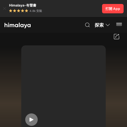
Himalaya-有聲書
打開 App
4.8k 安裝
探索