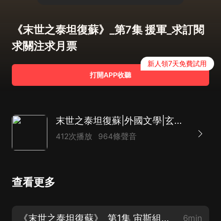
《末世之泰坦復蘇》_第7集 援軍_求訂閱
求關注求月票
新人領7天免費試用
打開APP收聽
末世之泰坦復蘇|外國文學|玄幻奇幻|基因技術|末日|航天|怪獸|AI
412次播放
964條聲音
查看更多
《末世之泰坦復蘇》_第1集 宙斯組織_求訂閱求關注求月票
6min