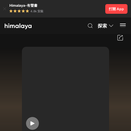
Himalaya-有聲書
打開 App
4.8k 安裝
探索