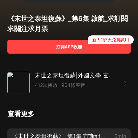
《末世之泰坦復蘇》_第6集 啟航_求訂閱
求關注求月票
新人領7天免費試用
打開APP收聽
末世之泰坦復蘇|外國文學|玄幻奇幻|基因技術|末日|航天|怪獸|AI
412次播放
964條聲音
查看更多
《末世之泰坦復蘇》_第1集 宙斯組織_求訂閱求關注求月票
6min