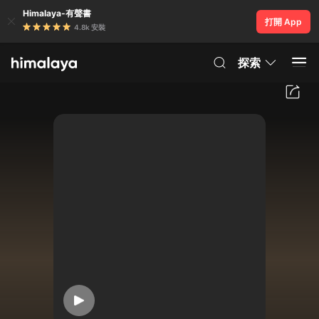
Himalaya-有聲書
打開 App
4.8k 安裝
探索