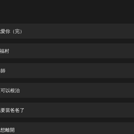
灰姑娘音樂
郭德綱於謙相聲全集
德雲社郭德綱相聲VIP
 我愛你（完）
安全警長啦咘啦哆·假期篇|新篇章加
更|寶寶巴士故事
幸福村
寶寶巴士
凡人修仙傳|楊洋主演影視原著|薑廣
濤配音多播版本
拜師
光合積木
腿可以根治
摸金天師【第一季】（紫襟演播）
有聲的紫襟
 他要當爸爸了
無敵六皇子|爆笑穿越|無敵流皇子|安
燃領銜有聲小說
安燃
我想離開