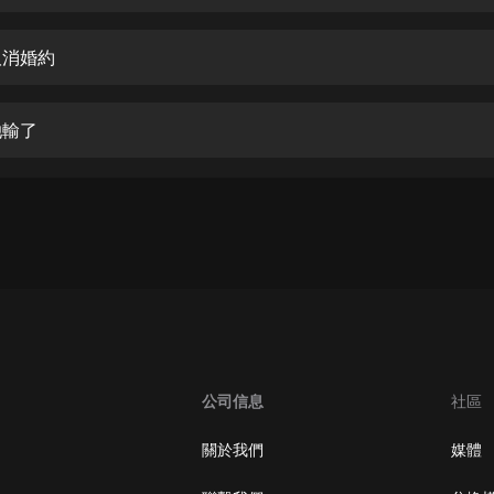
生命科學篇1-2·猴子警長科學探案記|
寶寶巴士科普
寶寶巴士
取消婚約
【新民間劇場】我的老千江湖｜ 有聲
的紫襟｜ 魔幻千手
她輸了
有聲的紫襟
《夜色鋼琴曲》
夜色鋼琴曲趙海洋
太荒吞天訣丨熱血玄幻丨紫襟領銜有
聲劇
有聲的紫襟
嫡女貴嫁 | 一刀蘇蘇團隊制作 | 古言
宮鬥重生爽文 多人有聲劇
公司信息
社區
一刀蘇蘇
中國大案紀實 | 每日一驚案！真實案
關於我們
媒體
件恐怖刑偵尚文
大舌頭尚文