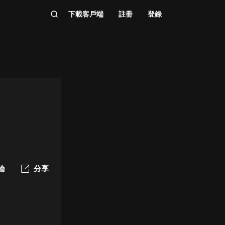
下載客戶端
註冊
登錄
論
分享