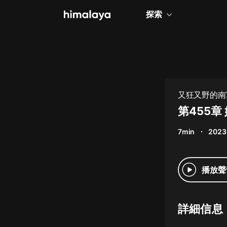
探索
全部
小說
個人成長
又狂又野的南宮
相聲評書
第455章
兒童
7min
2023
歷史
情感治愈
播放聲
健康養生
商業財經
詳細信息
廣播劇