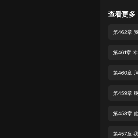
懸疑
查看更多
科幻
第462章
好書精講
外語
第461章 
耽美
認知思維
第460章 
人文
音樂
第459章 
粵語
第458章
頭條
娛樂
第457章 