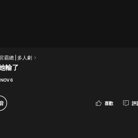
最佳女婿｜都市異能多人有聲劇｜一
種侃侃｜有聲小說
一種侃侃
米小圈上學記:一二三年級 | 暢銷出版
霸總 | 多人劇
物
 她輸了
米小圈
 NOV 6
破壞者聯盟篇1-4季·猴子警長科學探
案記|寶寶巴士
寶寶巴士
音
喜歡
評
大奉打更人丨頭陀淵領銜多人有聲
劇|暢聽全集|王鶴棣、田曦薇主演影
視劇原著|賣報小郎君
頭陀淵講故事
總有這樣的歌只想一個人聽