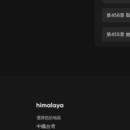
經典名著
人物傳記
第456章 
電影
生活
第455章 
英語
日語
課程
少兒教育
二次元
教育培訓
IT科技
選擇您的地區
汽車
中國台湾