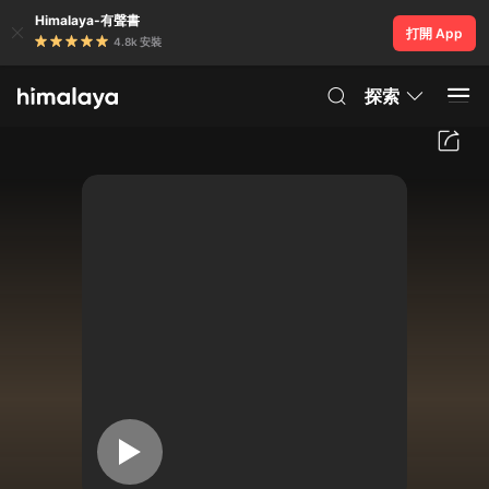
Himalaya-有聲書
打開 App
4.8k 安裝
探索