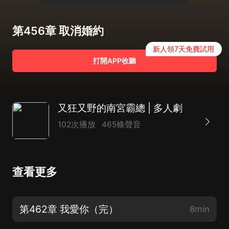
第456章 取消婚約
新人領7天免費試用
打開APP收聽
又狂又野的南宮霸總 | 多人劇
102次播放
465條聲音
查看更多
第462章 我愛你（完）
8min