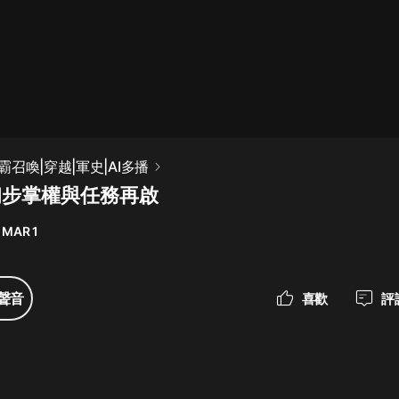
最佳女婿｜都市異能多人有聲劇｜一
種侃侃｜有聲小說
一種侃侃
米小圈上學記:一二三年級 | 暢銷出版
召喚|穿越|軍史|AI多播
物
 初步掌權與任務再啟
米小圈
 MAR 1
破壞者聯盟篇1-4季·猴子警長科學探
案記|寶寶巴士
寶寶巴士
聲音
喜歡
評
大奉打更人丨頭陀淵領銜多人有聲
劇|暢聽全集|王鶴棣、田曦薇主演影
視劇原著|賣報小郎君
頭陀淵講故事
總有這樣的歌只想一個人聽