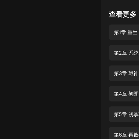
懸疑
查看更多
科幻
第1章 重生
好書精講
外語
第2章 系
耽美
認知思維
第3章 戰神
人文
音樂
第4章 初
粵語
第5章 初
頭條
娛樂
第6章 再