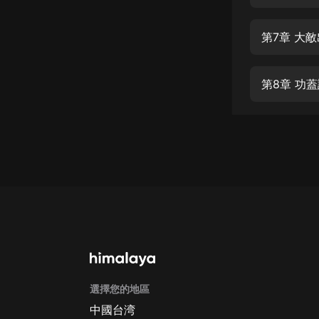
經典名著
人物傳記
第7章 大
電影
生活
第8章 功
英語
日語
課程
少兒教育
二次元
教育培訓
IT科技
選擇您的地區
汽車
中國台湾