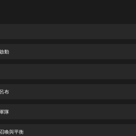
灰姑娘音樂
郭德綱於謙相聲全集
德雲社郭德綱相聲VIP
安全警長啦咘啦哆·假期篇|新篇章加
更|寶寶巴士故事
統啟動
寶寶巴士
凡人修仙傳|楊洋主演影視原著|薑廣
濤配音多播版本
光合積木
聞呂布
摸金天師【第一季】（紫襟演播）
有聲的紫襟
掌軍隊
無敵六皇子|爆笑穿越|無敵流皇子|安
燃領銜有聲小說
安燃
啟召喚與平衡