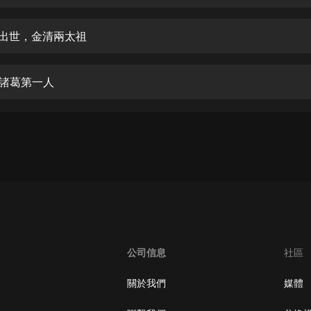
生命科學篇1-2·猴子警長科學探案記|
寶寶巴士科普
寶寶巴士
敵出世，金清兩太祖
【新民間劇場】我的老千江湖｜ 有聲
的紫襟｜ 魔幻千手
蓋諸葛第一人
有聲的紫襟
《夜色鋼琴曲》
夜色鋼琴曲趙海洋
太荒吞天訣丨熱血玄幻丨紫襟領銜有
聲劇
有聲的紫襟
嫡女貴嫁 | 一刀蘇蘇團隊制作 | 古言
宮鬥重生爽文 多人有聲劇
公司信息
社區
一刀蘇蘇
中國大案紀實 | 每日一驚案！真實案
關於我們
媒體
件恐怖刑偵尚文
大舌頭尚文