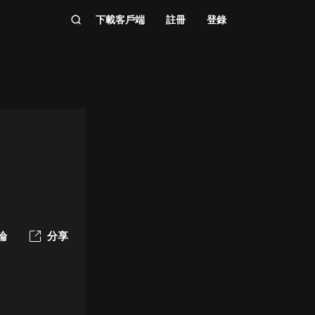
下載客戶端
註冊
登錄
論
分享