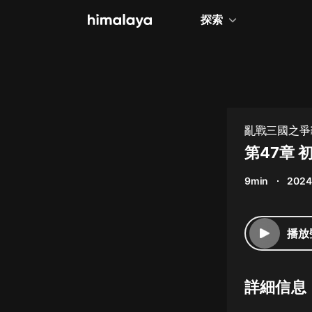
探索
全部
小說
個人成長
亂戰三國之爭霸
相聲評書
第47章
兒童
9min
2024
歷史
情感治愈
播放
健康養生
商業財經
詳細信息
廣播劇