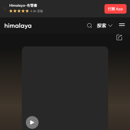
Himalaya-有聲書
打開 App
4.8k 安裝
探索