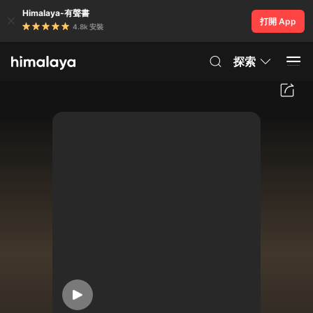
Himalaya-有聲書
打開 App
4.8k 安裝
探索