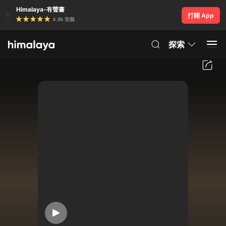
Himalaya-有聲書
打開 App
4.8k 安裝
探索