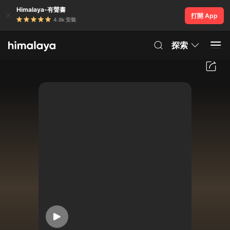
Himalaya-有聲書
打開 App
4.8k 安裝
探索