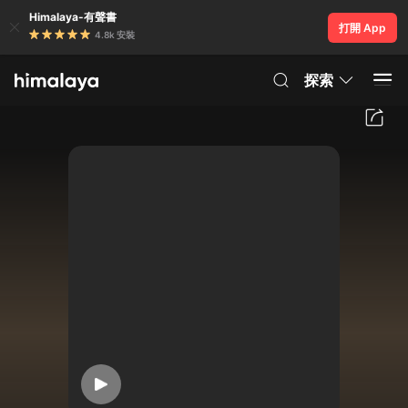
Himalaya-有聲書
打開 App
4.8k 安裝
探索