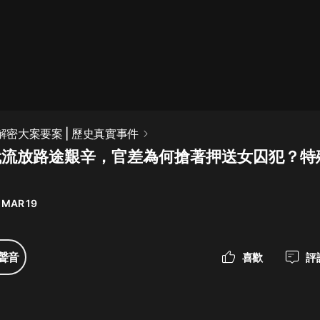
最佳女婿｜都市異能多人有聲劇｜一
種侃侃｜有聲小說
一種侃侃
米小圈上學記:一二三年級 | 暢銷出版
 解密大案要案 | 歷史真實事件
物
 古代流放路途艱辛，官差為何搶著押送女囚犯？
米小圈
破壞者聯盟篇1-4季·猴子警長科學探
案記|寶寶巴士
 MAR 19
寶寶巴士
大奉打更人丨頭陀淵領銜多人有聲
聲音
喜歡
評
劇|暢聽全集|王鶴棣、田曦薇主演影
視劇原著|賣報小郎君
頭陀淵講故事
總有這樣的歌只想一個人聽