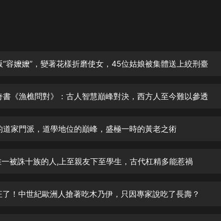
灰姑娘音樂
郭德綱於謙相聲全集
德雲社郭德綱相聲VIP
外國版“容嬤嬤”，變著花樣折磨使女，45位姑娘被集體送上絞刑臺
安全警長啦咘啦哆·假期篇|新篇章加
更|寶寶巴士故事
寶寶巴士
北宋奇書《漁樵問對》：古人智慧巔峰對決，西方人至今難以參透
凡人修仙傳|楊洋主演影視原著|薑廣
濤配音多播版本
光合積木
神秘的道家門派，道學地位的巔峰，盛極一時的黃老之術
摸金天師【第一季】（紫襟演播）
有聲的紫襟
史上唯一被誅十族的人,上至親友下至學生，古代杠精多能惹禍
無敵六皇子|爆笑穿越|無敵流皇子|安
太瘋狂了！中世紀歐洲人搶著吃木乃伊，只因專家說吃了長壽？
燃領銜有聲小說
安燃