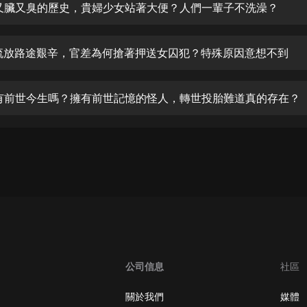
生命科學篇1-2·猴子警長科學探案記|
歐洲又臟又臭的歷史，貴婦少女站著大便？人們一輩子不洗澡？
寶寶巴士科普
寶寶巴士
古代流放路途艱辛，官差為何搶著押送女囚犯？特殊原因意想不到
【新民間劇場】我的老千江湖｜ 有聲
的紫襟｜ 魔幻千手
有聲的紫襟
真的有前世今生嗎？擁有前世記憶的怪人，轉世投胎難道真的存在？
《夜色鋼琴曲》
夜色鋼琴曲趙海洋
太荒吞天訣丨熱血玄幻丨紫襟領銜有
聲劇
有聲的紫襟
嫡女貴嫁 | 一刀蘇蘇團隊制作 | 古言
宮鬥重生爽文 多人有聲劇
一刀蘇蘇
公司信息
社區
中國大案紀實 | 每日一驚案！真實案
件恐怖刑偵尚文
關於我們
媒體
大舌頭尚文