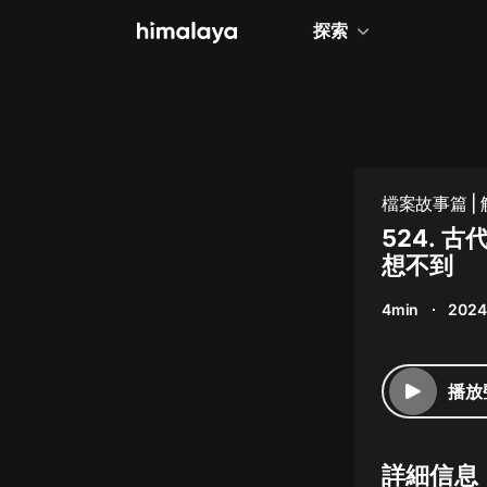
探索
全部
小說
個人成長
檔案故事篇 |
相聲評書
524.
想不到
兒童
4min
2024
歷史
情感治愈
播放
健康養生
商業財經
詳細信息
廣播劇