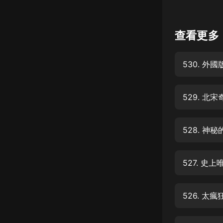
懸疑
查看更多
科幻
好書精講
530. 
外語
耽美
529. 
認知思維
人文
528. 
音樂
527. 
粵語
頭條
526. 
娛樂