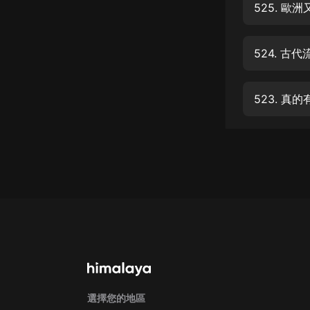
經典名著
525. 
人物傳記
524. 
電影
生活
523. 
英語
日語
課程
少兒教育
二次元
教育培訓
IT科技
汽車
選擇您的地區