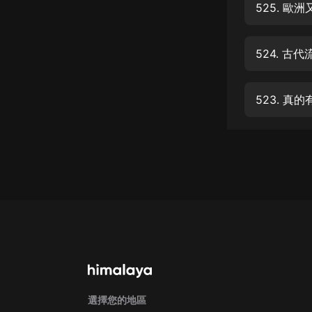
經典名著
525. 
人物傳記
524. 
電影
生活
523. 
英語
日語
課程
少兒教育
二次元
教育培訓
IT科技
汽車
選擇您的地區