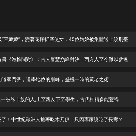
灰姑娘音樂
郭德綱於謙相聲全集
德雲社郭德綱相聲VIP
外國版“容嬤嬤”，變著花樣折磨使女，45位姑娘被集體送上絞刑臺
安全警長啦咘啦哆·假期篇|新篇章加
更|寶寶巴士故事
寶寶巴士
北宋奇書《漁樵問對》：古人智慧巔峰對決，西方人至今難以參透
凡人修仙傳|楊洋主演影視原著|薑廣
濤配音多播版本
光合積木
神秘的道家門派，道學地位的巔峰，盛極一時的黃老之術
摸金天師【第一季】（紫襟演播）
有聲的紫襟
史上唯一被誅十族的人,上至親友下至學生，古代杠精多能惹禍
無敵六皇子|爆笑穿越|無敵流皇子|安
太瘋狂了！中世紀歐洲人搶著吃木乃伊，只因專家說吃了長壽？
燃領銜有聲小說
安燃