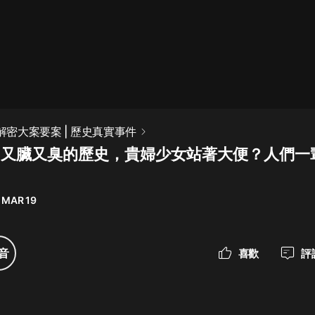
最佳女婿｜都市異能多人有聲劇｜一
種侃侃｜有聲小說
一種侃侃
米小圈上學記:一二三年級 | 暢銷出版
 解密大案要案 | 歷史真實事件
物
 歐洲又臟又臭的歷史，貴婦少女站著大便？人們
米小圈
破壞者聯盟篇1-4季·猴子警長科學探
案記|寶寶巴士
 MAR 19
寶寶巴士
大奉打更人丨頭陀淵領銜多人有聲
音
喜歡
評
劇|暢聽全集|王鶴棣、田曦薇主演影
視劇原著|賣報小郎君
頭陀淵講故事
總有這樣的歌只想一個人聽