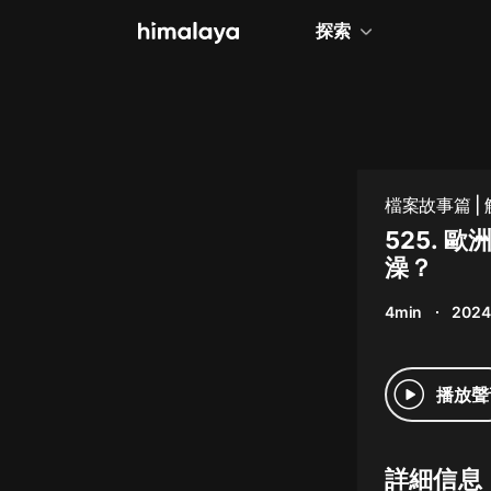
探索
全部
小說
個人成長
檔案故事篇 |
相聲評書
525.
澡？
兒童
4min
2024
歷史
情感治愈
播放聲
健康養生
商業財經
詳細信息
廣播劇