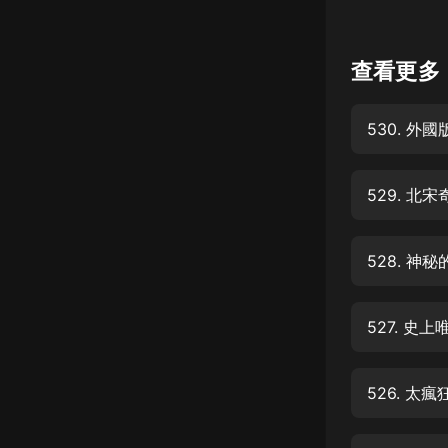
懸疑
查看更多
科幻
好書精講
530. 
外語
耽美
529. 
認知思維
人文
528. 
音樂
527. 
粵語
頭條
526. 
娛樂