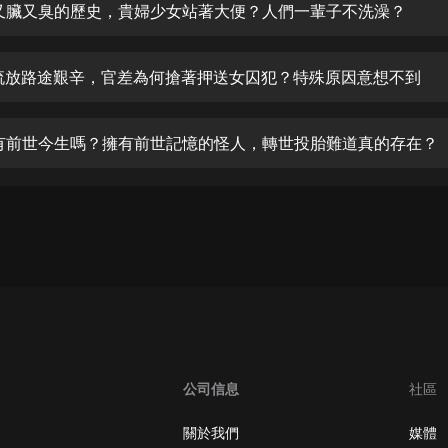
生命科學篇1-2·猴子警長科學探案記|
歐洲又臟又臭的歷史，貴婦少女站著大便？人們一輩子不洗澡？
寶寶巴士科普
寶寶巴士
古代流放路途艱辛，官差為何搶著押送女囚犯？特殊原因意想不到
【新民間劇場】我的老千江湖｜ 有聲
的紫襟｜ 魔幻千手
有聲的紫襟
真的有前世今生嗎？擁有前世記憶的怪人，轉世投胎難道真的存在？
《夜色鋼琴曲》
夜色鋼琴曲趙海洋
太荒吞天訣丨熱血玄幻丨紫襟領銜有
聲劇
有聲的紫襟
嫡女貴嫁 | 一刀蘇蘇團隊制作 | 古言
宮鬥重生爽文 多人有聲劇
一刀蘇蘇
公司信息
社區
中國大案紀實 | 每日一驚案！真實案
件恐怖刑偵尚文
關於我們
媒體
大舌頭尚文