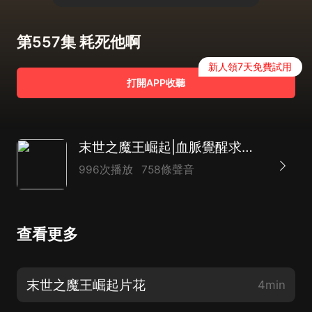
第557集 耗死他啊
新人領7天免費試用
打開APP收聽
末世之魔王崛起|血脈覺醒求生路&暴打僵屍異獸
996次播放
758條聲音
查看更多
末世之魔王崛起片花
4min