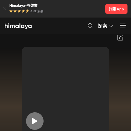
Himalaya-有聲書
打開 App
4.8k 安裝
探索