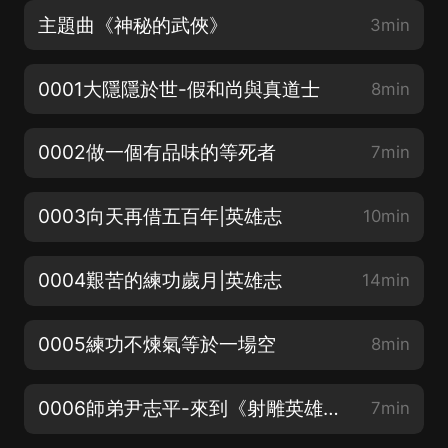
主題曲《神秘的武俠》
3min
0001大隱隱於世-假和尚與真道士
8min
0002做一個有品味的等死者
7min
0003向天再借五百年|英雄志
10min
0004艱苦的練功歲月|英雄志
14min
0005練功不煉氣等於一場空
8min
0006師弟尹志平-來到《射雕英雄傳》
7min