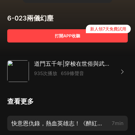
6-023兩儀幻塵
新人領7天免費試用
打開APP收聽
道門五千年|穿梭在世俗與武俠世界|武俠&古風&仙俠|多播
935次播放
659條聲音
查看更多
快意恩仇錄，熱血英雄志！《醉紅塵、獨自在風雨中》
7min