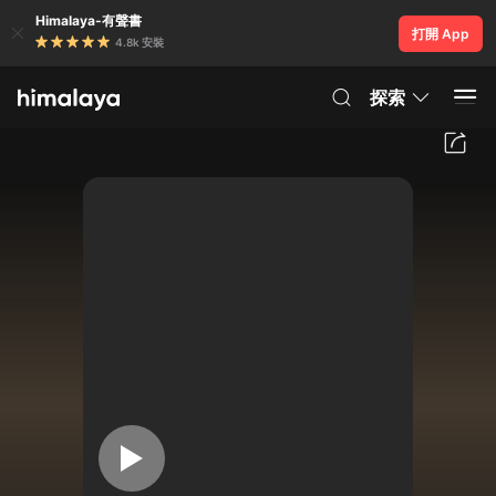
Himalaya-有聲書
打開 App
4.8k 安裝
探索