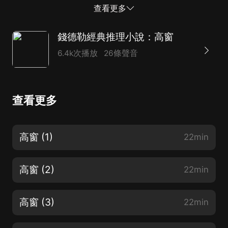
典。 聆聽著名演播藝術家李野墨先生的傾情演繹，你將
查看更多
獲得更加開闊深厚、更突出呈現原著特色的閱讀享受。
錢德勒經典推理小說：高窗
6.4k次播放
26條聲音
查看更多
高窗 (1)
22min
高窗 (2)
22min
高窗 (3)
22min