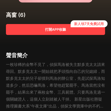
高窗 (6)
新人領7天免費試用
打開APP收聽
聲音簡介
一枚珍稀的金幣不見了，偵探馬洛被失主默多克太太請來
尋回。默多克太太一開始就把矛頭指向自己的兒媳婦，而
默多克太太的兒子卻摸到馬洛的辦公室，先是試探馬洛知
道多少，然后恐嚇馬洛，希望他趕緊罷手。馬洛當然没有
罷手，結果出來了兩枚金幣、三具屍體。只要馬洛見過一
個關鍵證人，這個人立刻就被人干掉。 新星出版社懸疑
推理圖書大系“午夜文庫”出品，偵探文學寶庫中的不朽經