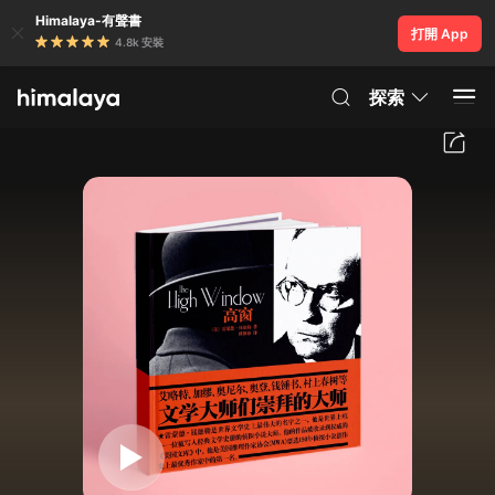
Himalaya-有聲書
打開 App
4.8k 安裝
探索