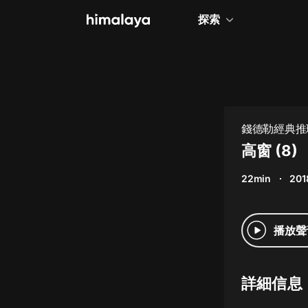
探索
全部
小說
個人成長
錢德勒經典推
相聲評書
高窗 (8)
兒童
22min
201
歷史
情感治愈
播放聲
健康養生
商業財經
詳細信息
廣播劇