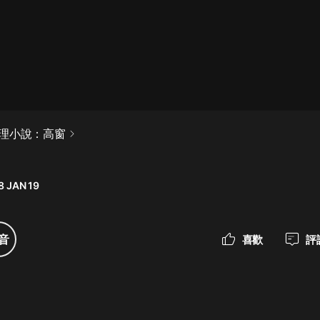
最佳女婿｜都市異能多人有聲劇｜一
種侃侃｜有聲小說
一種侃侃
米小圈上學記:一二三年級 | 暢銷出版
理小說：高窗
物
米小圈
8 JAN 19
破壞者聯盟篇1-4季·猴子警長科學探
案記|寶寶巴士
寶寶巴士
音
喜歡
評
大奉打更人丨頭陀淵領銜多人有聲
劇|暢聽全集|王鶴棣、田曦薇主演影
視劇原著|賣報小郎君
頭陀淵講故事
總有這樣的歌只想一個人聽