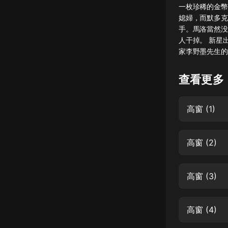
一枚珍稀的金幣
懸疑
媳婦，而默多克
手。馬洛當然没
科幻
人干掉。 新星
家李野墨先生的
好書精講
外語
查看更多
耽美
高窗 (1)
認知思維
人文
高窗 (2)
音樂
粵語
高窗 (3)
頭條
娛樂
高窗 (4)