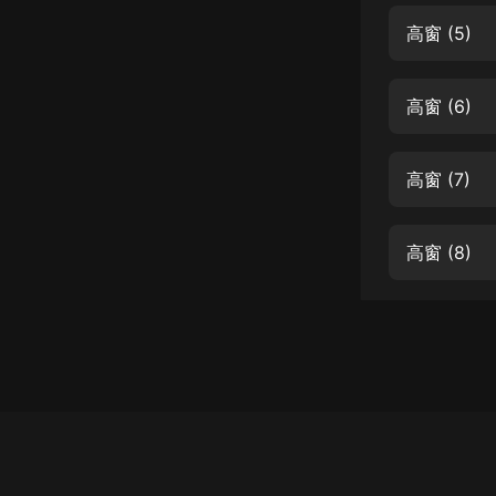
經典名著
高窗 (5)
人物傳記
電影
高窗 (6)
生活
英語
高窗 (7)
日語
高窗 (8)
課程
少兒教育
二次元
教育培訓
IT科技
汽車