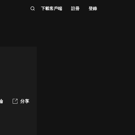
下載客戶端
註冊
登錄
論
分享