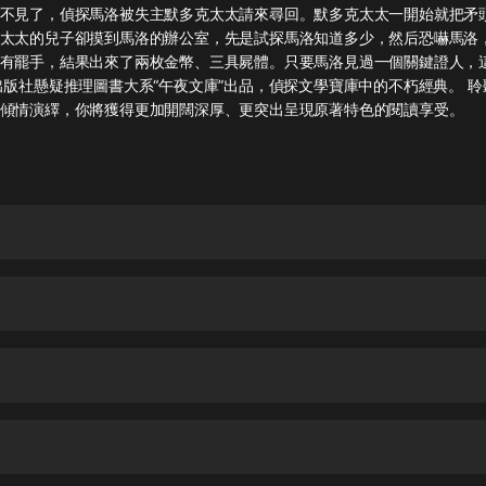
灰姑娘音樂
不見了，偵探馬洛被失主默多克太太請來尋回。默多克太太一開始就把矛
太太的兒子卻摸到馬洛的辦公室，先是試探馬洛知道多少，然后恐嚇馬洛
有罷手，結果出來了兩枚金幣、三具屍體。只要馬洛見過一個關鍵證人，
郭德綱於謙相聲全集
出版社懸疑推理圖書大系“午夜文庫”出品，偵探文學寶庫中的不朽經典。 
德雲社郭德綱相聲VIP
傾情演繹，你將獲得更加開闊深厚、更突出呈現原著特色的閱讀享受。
安全警長啦咘啦哆·假期篇|新篇章加
更|寶寶巴士故事
寶寶巴士
凡人修仙傳|楊洋主演影視原著|薑廣
濤配音多播版本
光合積木
摸金天師【第一季】（紫襟演播）
有聲的紫襟
無敵六皇子|爆笑穿越|無敵流皇子|安
燃領銜有聲小說
安燃