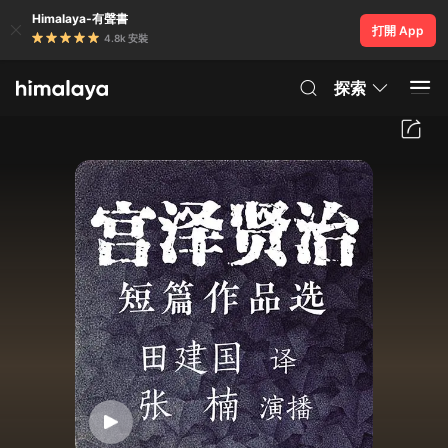
Himalaya-有聲書
打開 App
4.8k 安裝
探索