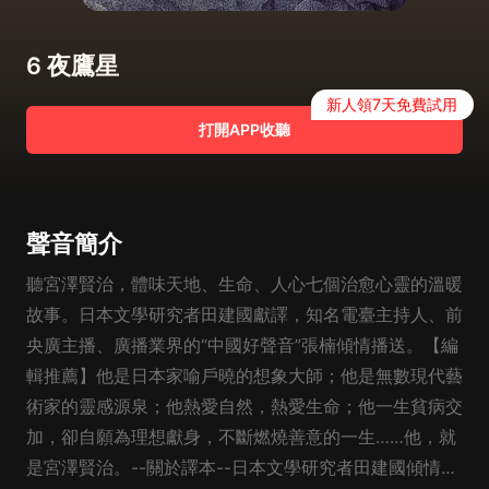
6 夜鷹星
新人領7天免費試用
打開APP收聽
聲音簡介
聽宮澤賢治，體味天地、生命、人心七個治愈心靈的溫暖
故事。日本文學研究者田建國獻譯，知名電臺主持人、前
央廣主播、廣播業界的“中國好聲音”張楠傾情播送。【編
輯推薦】他是日本家喻戶曉的想象大師；他是無數現代藝
術家的靈感源泉；他熱愛自然，熱愛生命；他一生貧病交
加，卻自願為理想獻身，不斷燃燒善意的一生……他，就
是宮澤賢治。--關於譯本--日本文學研究者田建國傾情獻