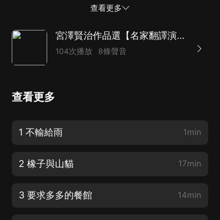
譯，引領你暢遊宮澤賢治奇幻瑰麗的想象世界。【這是一
查看更多
本什麼樣的書】《不輸給雨》《橡子與山貓》《要求多多
的餐...
宮澤賢治作品選【名家翻譯演播】
104次播放
8條聲音
查看更多
1 不輸給雨
1min
2 橡子與山貓
17min
3 要求多多的餐館
14min