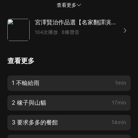
譯，引領你暢遊宮澤賢治奇幻瑰麗的想象世界。【這是一
查看更多
本什麼樣的書】《不輸給雨》《橡子與山貓》《要求多多
的餐...
宮澤賢治作品選【名家翻譯演播】
104次播放
8條聲音
查看更多
1 不輸給雨
1min
2 橡子與山貓
17min
3 要求多多的餐館
14min