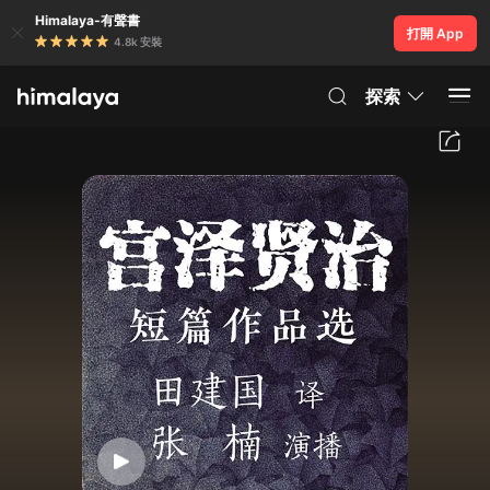
Himalaya-有聲書
打開 App
4.8k 安裝
探索