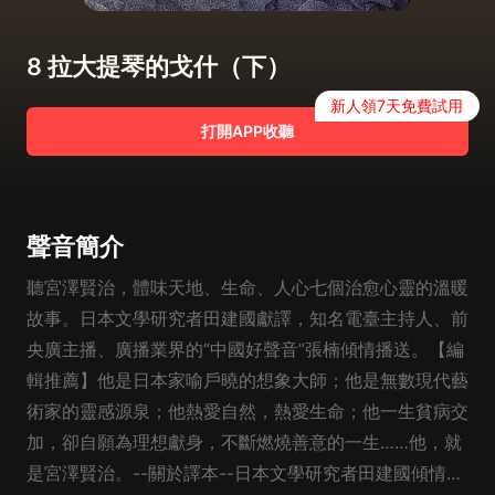
8 拉大提琴的戈什（下）
新人領7天免費試用
打開APP收聽
聲音簡介
聽宮澤賢治，體味天地、生命、人心七個治愈心靈的溫暖
故事。日本文學研究者田建國獻譯，知名電臺主持人、前
央廣主播、廣播業界的“中國好聲音”張楠傾情播送。【編
輯推薦】他是日本家喻戶曉的想象大師；他是無數現代藝
術家的靈感源泉；他熱愛自然，熱愛生命；他一生貧病交
加，卻自願為理想獻身，不斷燃燒善意的一生……他，就
是宮澤賢治。--關於譯本--日本文學研究者田建國傾情獻