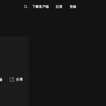
下載客戶端
註冊
登錄
論
分享