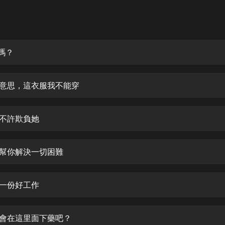
灰姑娘音樂
郭德綱於謙相聲全集
德雲社郭德綱相聲VIP
嗎？
安全警長啦咘啦哆·假期篇|新篇章加
更|寶寶巴士故事
好意思，這衣服我不能穿
寶寶巴士
凡人修仙傳|楊洋主演影視原著|薑廣
濤配音多播版本
都不許欺負她
光合積木
會幫你解決一切困難
摸金天師【第一季】（紫襟演播）
有聲的紫襟
到一份好工作
無敵六皇子|爆笑穿越|無敵流皇子|安
燃領銜有聲小說
安燃
不會在這里面下藥吧？