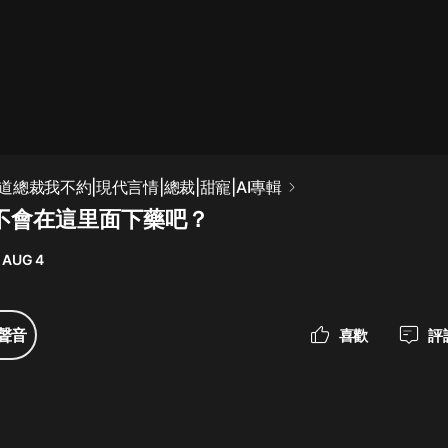
最佳女婿｜都市異能多人有聲劇｜一
種侃侃｜有聲小說
一種侃侃
米小圈上學記:一二三年級 | 暢銷出版
總裁我不約|現代言情|總裁|甜寵|AI專輯
物
他不會在這里面下藥吧？
米小圈
 AUG 4
破壞者聯盟篇1-4季·猴子警長科學探
案記|寶寶巴士
寶寶巴士
聲音
喜歡
評
大奉打更人丨頭陀淵領銜多人有聲
劇|暢聽全集|王鶴棣、田曦薇主演影
視劇原著|賣報小郎君
頭陀淵講故事
總有這樣的歌只想一個人聽