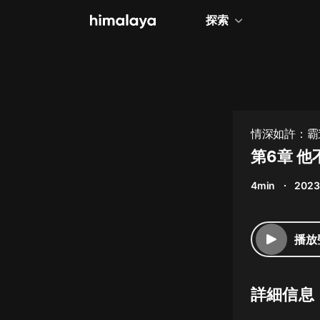
探索
全部
小說
個人成長
情深如許：霸道
相聲評書
第6章 
兒童
4min
2023
歷史
情感治愈
播放
健康養生
商業財經
詳細信息
廣播劇