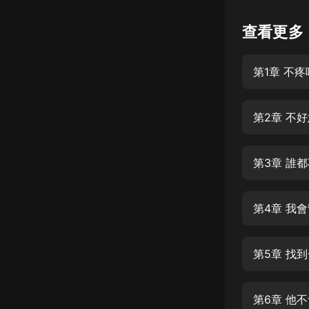
懸疑
查看更多
科幻
第1章 不疼
好書精講
外語
第2章 不
耽美
認知思維
第3章 誰
人文
音樂
第4章 我
粵語
第5章 找
頭條
娛樂
第6章 他