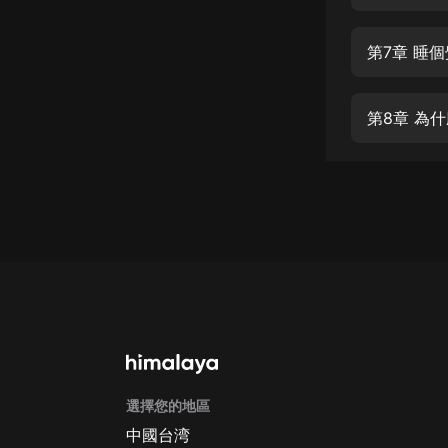
經典名著
人物傳記
第7章 睡
電影
生活
第8章 為
英語
日語
課程
少兒教育
二次元
教育培訓
IT科技
選擇您的地區
汽車
中國台湾