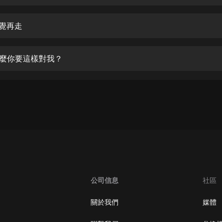
生命科學篇1-2·猴子警長科學探案記|
寶寶巴士科普
寶寶巴士
個覺再走
【新民間劇場】我的老千江湖｜ 有聲
的紫襟｜ 魔幻千手
什麼你要這樣對我？
有聲的紫襟
《夜色鋼琴曲》
夜色鋼琴曲趙海洋
太荒吞天訣丨熱血玄幻丨紫襟領銜有
聲劇
有聲的紫襟
嫡女貴嫁 | 一刀蘇蘇團隊制作 | 古言
宮鬥重生爽文 多人有聲劇
公司信息
社區
一刀蘇蘇
中國大案紀實 | 每日一驚案！真實案
關於我們
媒體
件恐怖刑偵尚文
大舌頭尚文