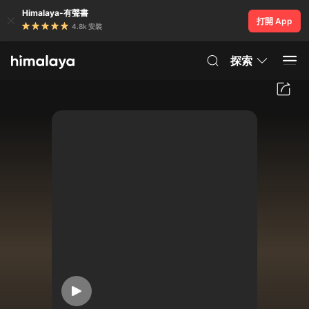
Himalaya-有聲書
打開 App
4.8k 安裝
探索