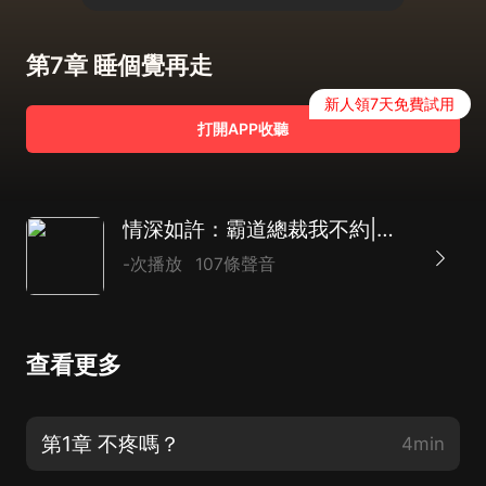
第7章 睡個覺再走
新人領7天免費試用
打開APP收聽
情深如許：霸道總裁我不約|現代言情|總裁|甜寵|AI專輯
-次播放
107條聲音
查看更多
第1章 不疼嗎？
4min