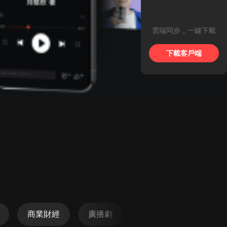
雲端同步，一鍵下載
下載客戶端
商業財經
廣播劇
懸疑
科幻