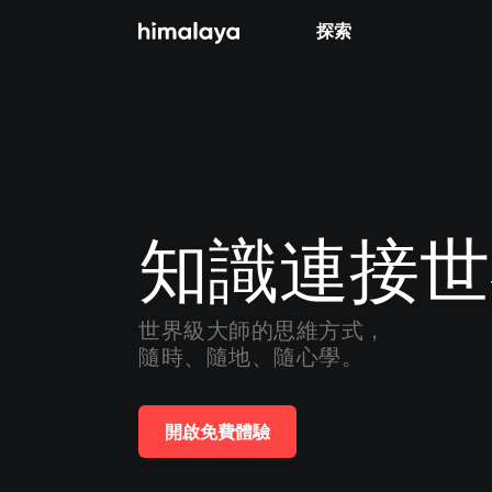
探索
全部
小說
個人成長
相聲評書
知識連接世
兒童
歷史
世界級大師的思維方式，

隨時、隨地、隨心學。
情感治愈
健康養生
開啟免費體驗
商業財經
廣播劇