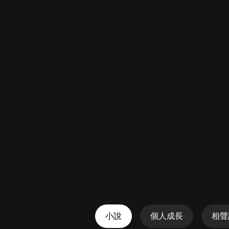
懸疑
科幻
好書精講
外語
耽美
認知思維
人文
音樂
粵語
頭條
娛樂
小說
個人成長
相聲