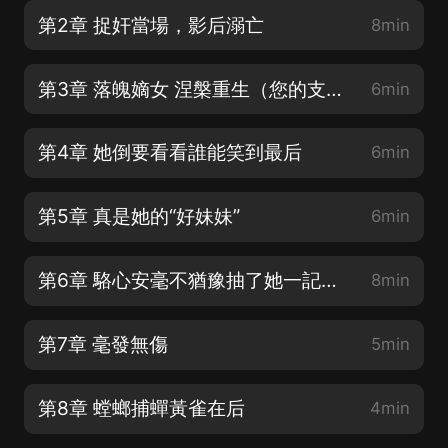
第2章 捉奸當場，影后溺亡
8min
第3章 落魄嫡女 涅槃重生（您的支持是制作人最大的鼓勵）
6min
第4章 她倒要看看誰能笑到最后
6min
第5章 真是她的“好妹妹”
6min
第6章 駱心安毫不猶豫抽了她一記耳光
8min
第7章 毫發無傷
5min
第8章 螳螂捕蟬黃雀在后
4min