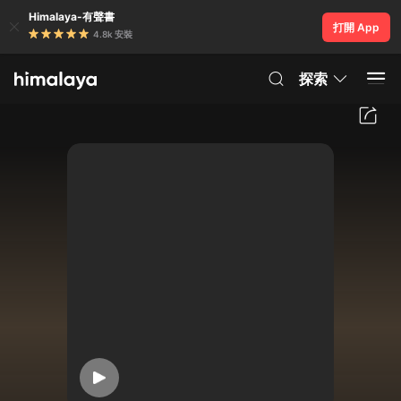
Himalaya-有聲書
打開 App
4.8k 安裝
探索