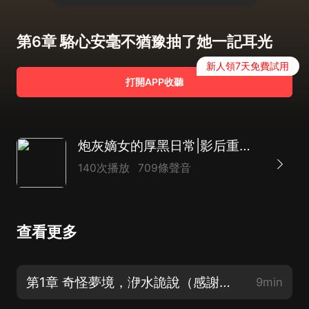
第6章 駱心安毫不猶豫抽了她一記耳光
新人領7天免費試用
打開APP收聽
炮灰嫡女的厚黑日常|影后重生|后院宅鬥|AI多播
140次播放
709條聲音
查看更多
第1章 奇怪夢境，洢水詭說（感謝您的關注和訂閱）
9min