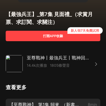
【最強兵王】_第7集 見面禮_（求賞月
票、求訂閱、求關注）
新人領7天免費試用
打開APP收聽
至尊戰神丨最強兵王丨戰神回歸丨打臉虐渣丨都市爽文丨AI多播
14.4k次播放
1805條聲音
查看更多
【至尊戰神】_第1集 歸來_（新書上架、求賞月票、求訂閱、求關注）
8min