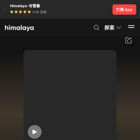
Himalaya-有聲書
打開 App
4.8k 安裝
探索