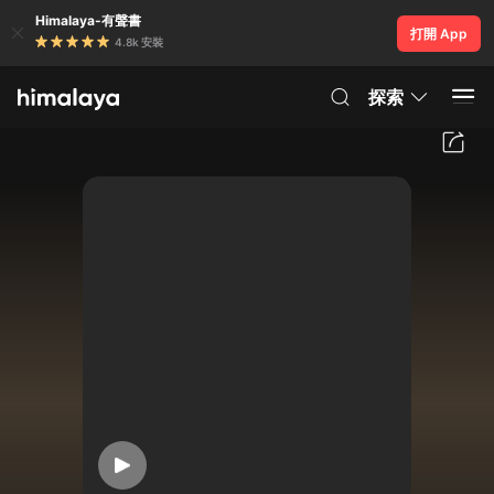
Himalaya-有聲書
打開 App
4.8k 安裝
探索