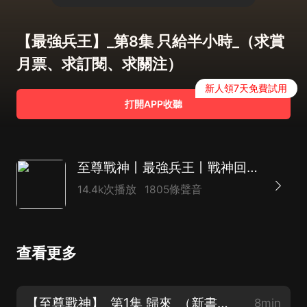
【最強兵王】_第8集 只給半小時_（求賞
月票、求訂閱、求關注）
新人領7天免費試用
打開APP收聽
至尊戰神丨最強兵王丨戰神回歸丨打臉虐渣丨都市爽文丨AI多播
14.4k次播放
1805條聲音
查看更多
【至尊戰神】_第1集 歸來_（新書上架、求賞月票、求訂閱、求關注）
8min