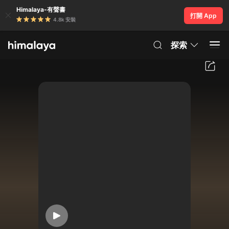
Himalaya-有聲書
打開 App
4.8k 安裝
探索