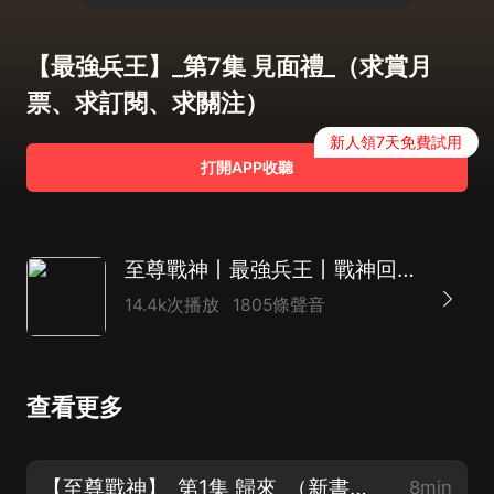
【最強兵王】_第7集 見面禮_（求賞月
票、求訂閱、求關注）
新人領7天免費試用
打開APP收聽
至尊戰神丨最強兵王丨戰神回歸丨打臉虐渣丨都市爽文丨AI多播
14.4k次播放
1805條聲音
查看更多
【至尊戰神】_第1集 歸來_（新書上架、求賞月票、求訂閱、求關注）
8min