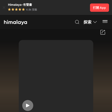
Himalaya-有聲書
打開 App
4.8k 安裝
探索