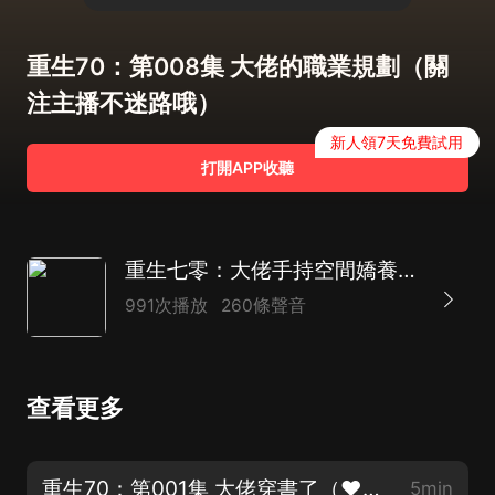
重生70：第008集 大佬的職業規劃（關
注主播不迷路哦）
新人領7天免費試用
打開APP收聽
重生七零：大佬手持空間嬌養反派丨年代文慢更版
991次播放
260條聲音
查看更多
重生70：第001集 大佬穿書了（❤期待您的收藏分享＋點讚評論哦，謝謝）
5min