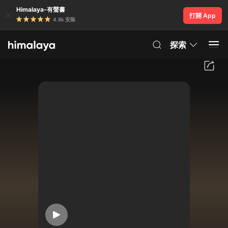
Himalaya-有聲書
打開 App
4.8k 安裝
探索