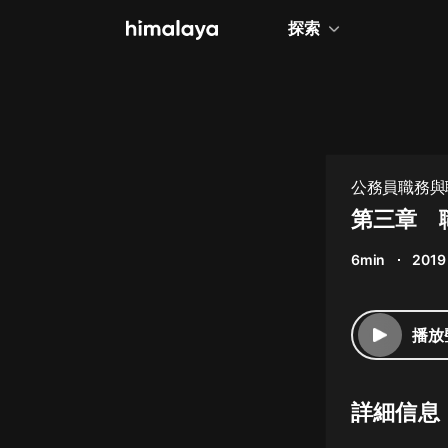
探索
全部
小說
個人成長
公務員職務與
相聲評書
第三章 
兒童
6min
2019
歷史
情感治愈
播放
健康養生
商業財經
詳細信息
廣播劇