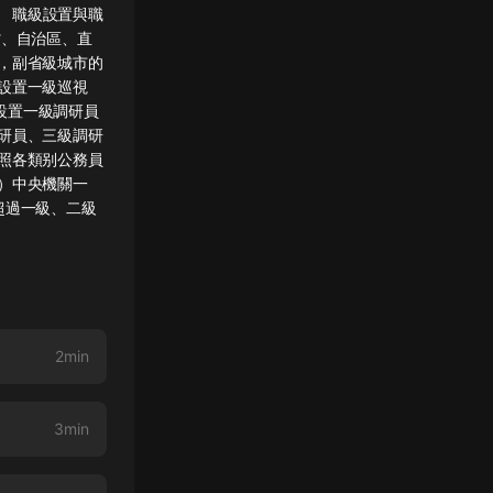
章 職級設置與職
、自治區、直
，副省級城市的
設置一級巡視
設置一級調研員
研員、三級調研
照各類别公務員
）中央機關一
超過一級、二級
2min
3min