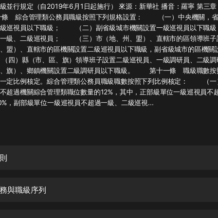
灰姑娘音樂
級並行規定（自2019年6月1日起施行） 來源：新華社 播音：羅寧 第三
條 綜合管理類公務員職級按照下列規格設置： （一）中央機關，省
一級巡視員以下職級； （二）副省級城市機關設置一級巡視員以下職級
郭德綱於謙相聲全集
置一級、二級巡視員； （三）市（地、州、盟）、直轄市的區領導班子
德雲社郭德綱相聲VIP
、盟）、直轄市的區機關設置二級巡視員以下職級，副省級城市的區機關
（四）縣（市、區、旗）領導班子設置二級巡視員、一級調研員、二級調
安全警長啦咘啦哆·假期篇|新篇章加
區、旗）、鄉鎮機關設置二級調研員以下職級。 第十一條 職級職數按
更|寶寶巴士故事
的一定比例核定。綜合管理類公務員職級職數按照下列比例核定： （一
寶寶巴士
不超過機關綜合管理類職位數量的12%，其中，正部級單位一級巡視員不
0%，副部級單位一級巡視員不超過一級、二級巡視...
凡人修仙傳|楊洋主演影視原著|薑廣
濤配音多播版本
光合積木
摸金天師【第一季】（紫襟演播）
則
有聲的紫襟
無敵六皇子|爆笑穿越|無敵流皇子|安
務與職級序列
燃領銜有聲小說
安燃