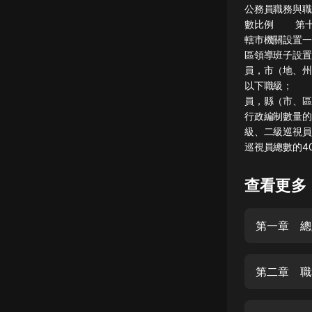
公務員職務與職
懸疑
數比例 第十
轄市機關設置
科幻
區領導班子設
員，市（地、州
好書精講
以下職級； 
外語
員，縣（市、
行政編制數量
耽美
級、二級巡視員
巡視員總數的4
認知思維
人文
查看更多
音樂
第一章 總
粵語
頭條
第二章 職
娛樂