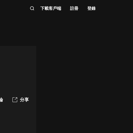
下載客戶端
註冊
登錄
論
分享