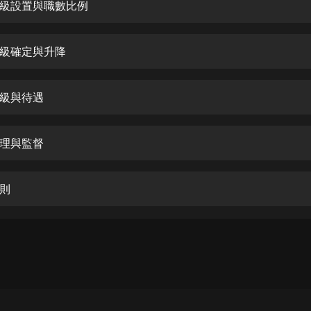
生命科學篇1-2·猴子警長科學探案記|
級設置與職數比例
寶寶巴士科普
寶寶巴士
級確定與升降
【新民間劇場】我的老千江湖｜ 有聲
的紫襟｜ 魔幻千手
有聲的紫襟
級與待遇
《夜色鋼琴曲》
夜色鋼琴曲趙海洋
理與監督
太荒吞天訣丨熱血玄幻丨紫襟領銜有
聲劇
則
有聲的紫襟
嫡女貴嫁 | 一刀蘇蘇團隊制作 | 古言
宮鬥重生爽文 多人有聲劇
一刀蘇蘇
中國大案紀實 | 每日一驚案！真實案
件恐怖刑偵尚文
大舌頭尚文