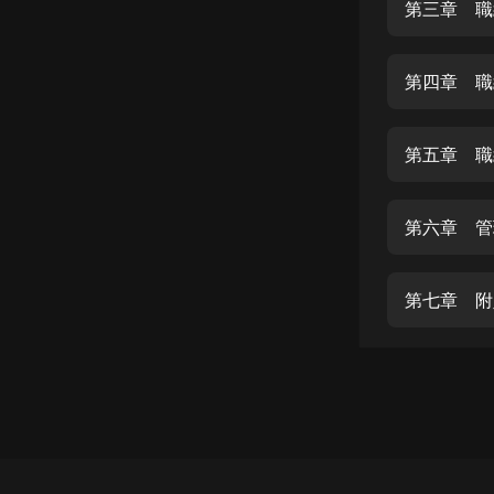
經典名著
第三章 職
人物傳記
第四章 職
電影
生活
第五章 職
英語
日語
第六章 管
課程
少兒教育
第七章 附
二次元
教育培訓
IT科技
汽車