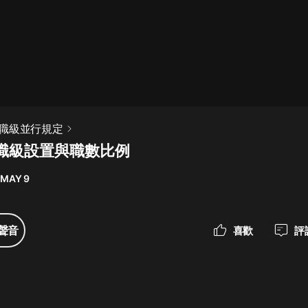
最佳女婿｜都市異能多人有聲劇｜一
種侃侃｜有聲小說
一種侃侃
米小圈上學記:一二三年級 | 暢銷出版
職級並行規定
物
職級設置與職數比例
米小圈
 MAY 9
破壞者聯盟篇1-4季·猴子警長科學探
案記|寶寶巴士
寶寶巴士
聲音
喜歡
評
大奉打更人丨頭陀淵領銜多人有聲
劇|暢聽全集|王鶴棣、田曦薇主演影
視劇原著|賣報小郎君
頭陀淵講故事
總有這樣的歌只想一個人聽