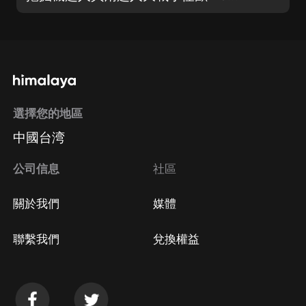
選擇您的地區
中國台湾
公司信息
社區
關於我們
媒體
聯繫我們
兌換權益