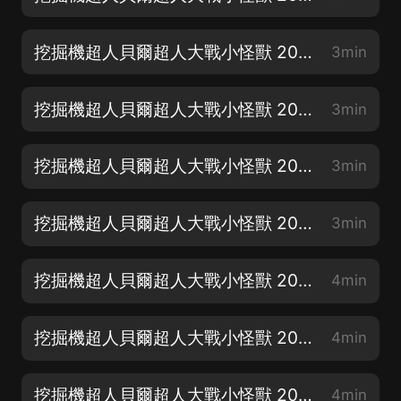
挖掘機超人貝爾超人大戰小怪獸 206 挖掘機超人與夢幻島的塔拉
3min
挖掘機超人貝爾超人大戰小怪獸 205 挖掘機超人的彩虹糖果
3min
挖掘機超人貝爾超人大戰小怪獸 204 挖掘機超人與迷宮的拉卡
3min
挖掘機超人貝爾超人大戰小怪獸 203 挖掘機超人救月亮公主
3min
挖掘機超人貝爾超人大戰小怪獸 202 挖掘機超人的魔法種子
4min
挖掘機超人貝爾超人大戰小怪獸 201 挖掘機超人的音樂節
4min
挖掘機超人貝爾超人大戰小怪獸 200 挖掘機超人與小醜怪獸比比
4min