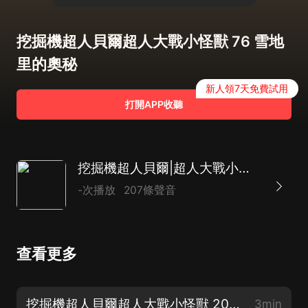
挖掘機超人貝爾超人大戰小怪獸 76 雪地
里的奧秘
新人領7天免費試用
打開APP收聽
挖掘機超人貝爾|超人大戰小怪獸
-次播放
207條聲音
查看更多
挖掘機超人貝爾超人大戰小怪獸 207 挖掘機超人與森林之歌 (完）
3min