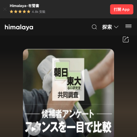
Himalaya-有聲書
打開 App
4.8k 安裝
探索