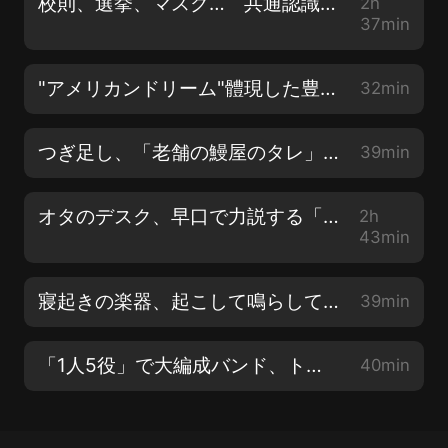
校則、選挙、マスク… 共通認識が薄れる世の中で、ルールを考える #762
2h
黨も溫度差 朝日東大調査
37min
https://digital.asahi.com/articles/ASQ7C61Y9Q74UTFK0
iref=omny 選択的夫婦別姓・同性婚、自民が慎重姿勢
"アメリカンドリーム"體現した豊臣秀吉 格好いいのに…謎が多い出自 #761
32min
朝日東大調査
https://digital.asahi.com/articles/ASQ6S6R9LQ6NUTFK0
つぎ足し、「老舗の鰻屋のタレ」のように 朝日東大調査で見えてくるもの #760
39min
iref=omny メール podcast@asahi.com See
omnystudio.com/listener for privacy information.
オタのデスク、早口で力説する「推し」 それってある種の信仰心？ #759
2h
43min
寢起きの楽器、起こして鳴らして慣らして… 吹奏楽の舞臺裏② #758
39min
「1人5役」で大編成バンド、トランペットがいなくても 吹奏楽の舞臺裏① #757
40min