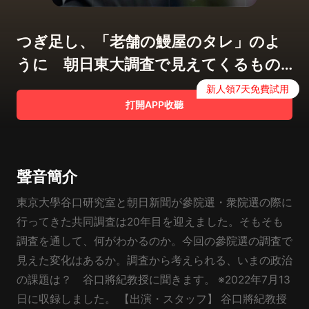
つぎ足し、「老舗の鰻屋のタレ」のよ
うに 朝日東大調査で見えてくるもの
#760
新人領7天免費試用
打開APP收聽
聲音簡介
東京大學谷口研究室と朝日新聞が參院選・衆院選の際に
行ってきた共同調査は20年目を迎えました。そもそも
調査を通して、何がわかるのか。今回の參院選の調査で
見えた変化はあるか。調査から考えられる、いまの政治
の課題は？ 谷口將紀教授に聞きます。 ※2022年7月13
日に収録しました。 【出演・スタッフ】 谷口將紀教授