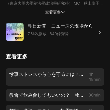
（東京大學大學院法學政治學研究科） MC 秋山訓子
（編集委員） 音源編集 真田嶺 【ご意見・ご感想】 お
查看更多
たよりフォーム https://forms.gle/z4YN79Zj3iZch2Ri6
【ツイッター】 https://twitter.com/AsahiPodcast （朝
朝日新聞 ニュースの現場から
ポキ）
7.6k次播放
840條聲音
https://twitter.com/i/communities/15093364228847329
（コミュニティ） 【公式サイト】 朝ポキ7番組の更新
情報・アーカイブはこちら！
查看更多
https://www.asahi.com/special/podcasts/?iref=omny
※「ニュースの現場から」「MEDIA TALK」「SDGs シ
ンプルに話そう」「音でよみがえる甲子園」「就活ポッ
慘事ストレスから心を守るには？ 焚き火や動物に癒やされよう #764
1h
ドキャスト」「朝日新聞アルキキ」「AJW英語ニュー
18min
ス」の7番組を配信中です 【関連リンク】 朝日東大調
査
教會で飲み會してもいいの？ 牧師さんに聞く宗教と公共のお話 #763
30min
https://digital.asahi.com/senkyo/saninsen/2022/asahitod
iref=omny 防衛力強化、賛成7割超 「敵基地攻撃」與