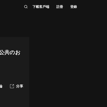
下載客戶端
註冊
登錄
公共のお
論
分享