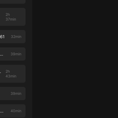
762
2h
37min
61
32min
し、「老舗の鰻屋のタレ」のように 朝日東大調査で見えてくるもの #760
39min
る種の信仰心？ #759
2h
43min
39min
「1人5役」で大編成バンド、トランペットがいなくても 吹奏楽の舞臺裏① #757
40min