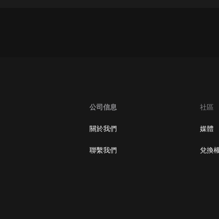
大秦：不裝了，你爹我是秦始皇丨爆
笑穿越丨伍壹劇社多人劇|趙家繼承
人秦朝
伍壹劇社
詭秘之主 | 多人有聲劇丨同名動畫原
著 | 西幻克蘇魯 | 烏賊作品
8082Audio
重生1980：開局迎娶姐姐閨蜜丨頭
陀淵領銜丨重生八零丨精品多人有聲
公司信息
社區
劇
頭陀淵講故事
關於我們
媒體
成何體統丨雙穿反套路爆笑爽文丨冷
月淺淺&倔強的小紅丨精品多人有聲
聯繫我們
兌換
劇
o冷月淺淺o