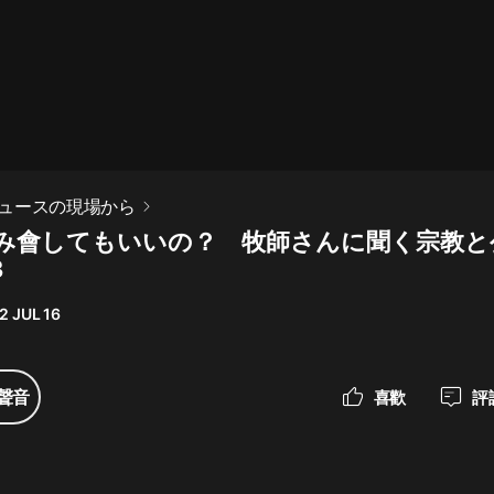
最佳女婿｜都市異能多人有聲劇｜一
種侃侃｜有聲小說
一種侃侃
米小圈上學記:一二三年級 | 暢銷出版
ュースの現場から
物
み會してもいいの？ 牧師さんに聞く宗教と
米小圈
3
破壞者聯盟篇1-4季·猴子警長科學探
案記|寶寶巴士
2 JUL 16
寶寶巴士
大奉打更人丨頭陀淵領銜多人有聲
聲音
喜歡
評
劇|暢聽全集|王鶴棣、田曦薇主演影
視劇原著|賣報小郎君
頭陀淵講故事
總有這樣的歌只想一個人聽