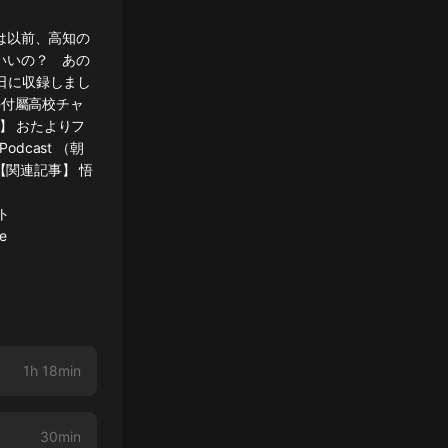
は以前、高知の
いいの？ あの
9日に収録しまし
學付屬高校チャ
】 おたよりフ
hiPodcast （朝
ィ） 【関連記事】 悟
イト
e
1h 18min
30min