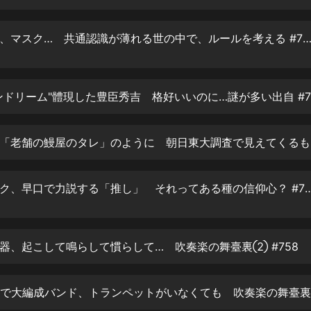
生命科學篇1-2·猴子警長科學探案記|
寶寶巴士科普
寶寶巴士
校則、選挙、マスク… 共通認識が薄れる世の中で、ルールを考える #
【新民間劇場】我的老千江湖｜ 有聲
的紫襟｜ 魔幻千手
有聲的紫襟
ンドリーム"體現した豊臣秀吉 格好いいのに…謎が多い出自 #7
《夜色鋼琴曲》
夜色鋼琴曲趙海洋
つぎ足
太荒吞天訣丨熱血玄幻丨紫襟領銜有
聲劇
オタのデスク、早口で力説する「推し」 それってあ
有聲的紫襟
嫡女貴嫁 | 一刀蘇蘇團隊制作 | 古言
宮鬥重生爽文 多人有聲劇
器、起こして鳴らして慣らして… 吹奏楽の舞臺裏② #758
一刀蘇蘇
中國大案紀實 | 每日一驚案！真實案
件恐怖刑偵尚文
大舌頭尚文