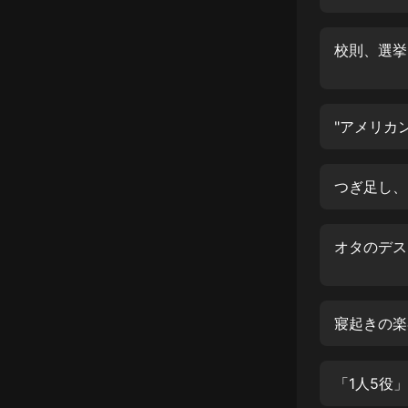
經典名著
人物傳記
電影
生活
"アメリカ
英語
日語
課程
少兒教育
二次元
教育培訓
寢起きの楽
IT科技
汽車