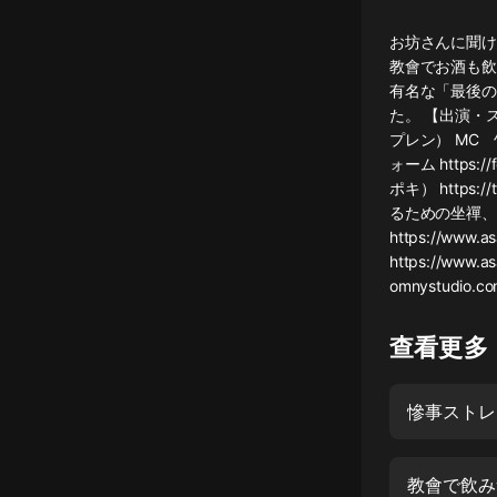
懸疑
お坊さんに聞け
教會でお酒も飲
科幻
有名な「最後の
た。 【出演・
好書精講
プレン） MC
外語
ォーム https://
ポキ） https:/
耽美
るための坐禪、
https://www.
認知思維
https://www.a
omnystudio.com/
人文
音樂
查看更多
粵語
慘事ストレ
頭條
娛樂
教會で飲み