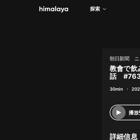
探索
全部
小說
個人成長
朝日新聞 ニ
相聲評書
教會で飲
話 #76
兒童
30min
202
歷史
情感治愈
播放
健康養生
商業財經
詳細信息
廣播劇