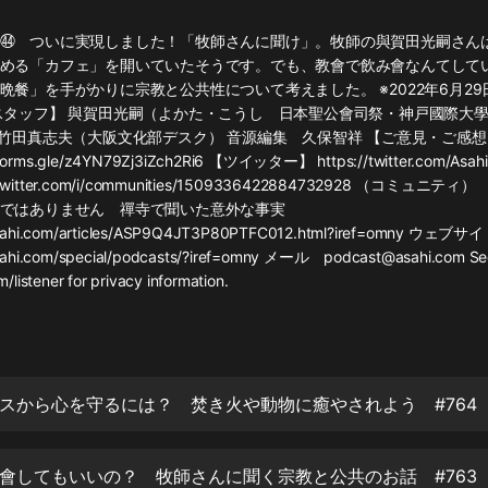
灰姑娘音樂
㊹ ついに実現しました！「牧師さんに聞け」。牧師の與賀田光嗣さん
める「カフェ」を開いていたそうです。でも、教會で飲み會なんてして
郭德綱於謙相聲全集
晩餐」を手がかりに宗教と公共性について考えました。 ※2022年6月2
德雲社郭德綱相聲VIP
スタッフ】 與賀田光嗣（よかた・こうし 日本聖公會司祭・神戸國際大
 竹田真志夫（大阪文化部デスク） 音源編集 久保智祥 【ご意見・ご感想
安全警長啦咘啦哆·假期篇|新篇章加
forms.gle/z4YN79Zj3iZch2Ri6 【ツイッター】 https://twitter.com/Asa
更|寶寶巴士故事
/twitter.com/i/communities/1509336422884732928 （コミュニテ
寶寶巴士
ではありません 禪寺で聞いた意外な事実
asahi.com/articles/ASP9Q4JT3P80PTFC012.html?iref=omny ウェブサ
凡人修仙傳|楊洋主演影視原著|薑廣
濤配音多播版本
sahi.com/special/podcasts/?iref=omny メール podcast@asahi.com Se
光合積木
listener for privacy information.
摸金天師【第一季】（紫襟演播）
有聲的紫襟
スから心を守るには？ 焚き火や動物に癒やされよう #764
無敵六皇子|爆笑穿越|無敵流皇子|安
燃領銜有聲小說
安燃
會してもいいの？ 牧師さんに聞く宗教と公共のお話 #763