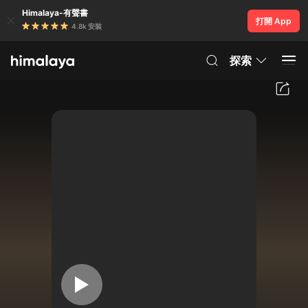
Himalaya-有聲書
打開 App
4.8k 安裝
探索