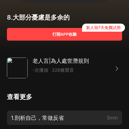
8.大部分憂慮是多余的
新人領7天免費試用
打開APP收聽
老人言|為人處世潛規則
-次播放
328條聲音
查看更多
1.剖析自己，常做反省
5min