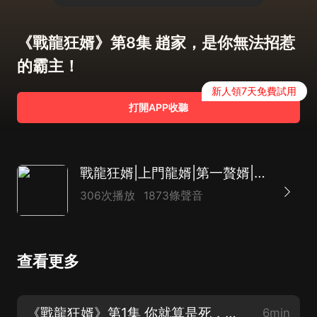
《戰龍狂婿》第8集 趙家，是你無法招惹
的霸主！
新人領7天免費試用
打開APP收聽
戰龍狂婿|上門龍婿|第一贅婿|最佳女婿Ai
306次播放
1873條聲音
查看更多
《戰龍狂婿》第1集 你就算是死，也得把這身狗皮留下！（收聽完播好評專輯領好禮）
6min