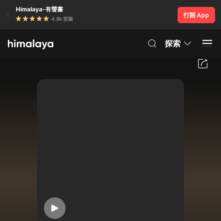
Himalaya-有聲書
打開 App
4.8k 安裝
探索