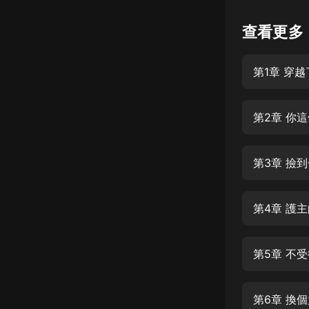
懸疑
查看更多
科幻
第1章 穿越
好書精講
外語
第2章 你
耽美
認知思維
第3章 撿
人文
音樂
第4章 護
粵語
第5章 不
頭條
娛樂
第6章 換