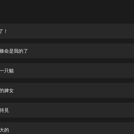
灰姑娘音樂
郭德綱於謙相聲全集
德雲社郭德綱相聲VIP
了！
安全警長啦咘啦哆·假期篇|新篇章加
更|寶寶巴士故事
這條命是我的了
寶寶巴士
凡人修仙傳|楊洋主演影視原著|薑廣
濤配音多播版本
到一只貓
光合積木
主的婢女
摸金天師【第一季】（紫襟演播）
有聲的紫襟
受待見
無敵六皇子|爆笑穿越|無敵流皇子|安
燃領銜有聲小說
安燃
個大的