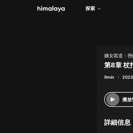
探索
全部
小說
個人成長
嫡女當道：拐個
相聲評書
第8章 杖
兒童
9min
2023
歷史
情感治愈
播放
健康養生
商業財經
詳細信息
廣播劇