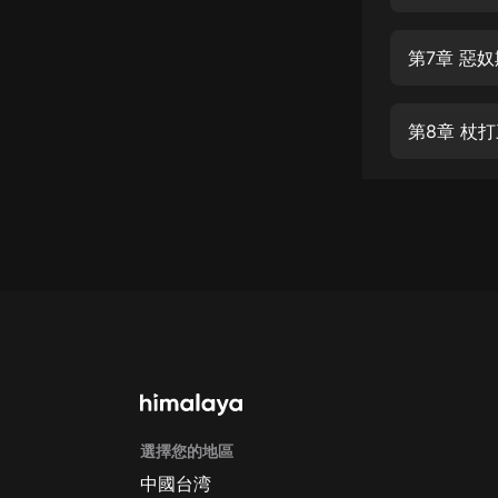
經典名著
人物傳記
第7章 惡
電影
生活
第8章 杖
英語
日語
課程
少兒教育
二次元
教育培訓
IT科技
選擇您的地區
汽車
中國台湾