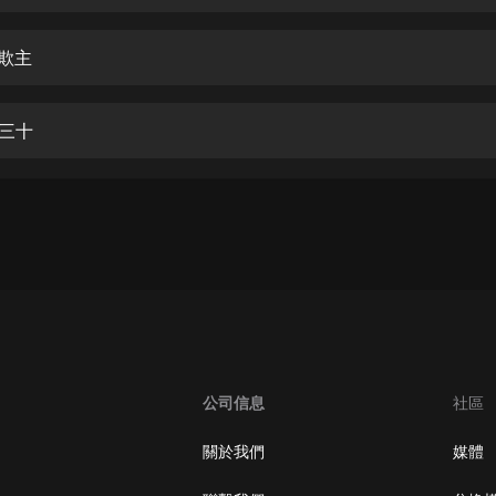
生命科學篇1-2·猴子警長科學探案記|
寶寶巴士科普
寶寶巴士
奴欺主
【新民間劇場】我的老千江湖｜ 有聲
的紫襟｜ 魔幻千手
打三十
有聲的紫襟
《夜色鋼琴曲》
夜色鋼琴曲趙海洋
太荒吞天訣丨熱血玄幻丨紫襟領銜有
聲劇
有聲的紫襟
嫡女貴嫁 | 一刀蘇蘇團隊制作 | 古言
宮鬥重生爽文 多人有聲劇
公司信息
社區
一刀蘇蘇
中國大案紀實 | 每日一驚案！真實案
關於我們
媒體
件恐怖刑偵尚文
大舌頭尚文