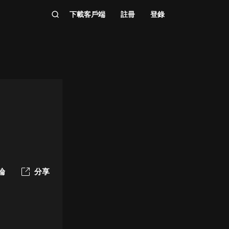
下載客戶端
註冊
登錄
論
分享