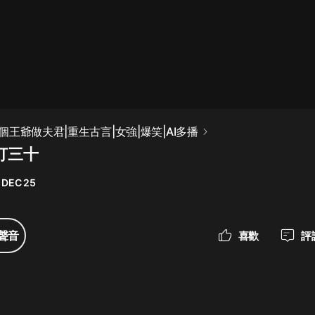
最佳女婿｜都市異能多人有聲劇｜一
種侃侃｜有聲小說
一種侃侃
米小圈上學記:一二三年級 | 暢銷出版
王爺做夫君|重生古言|女強|爆笑|AI多播
物
打三十
米小圈
 DEC 25
破壞者聯盟篇1-4季·猴子警長科學探
案記|寶寶巴士
寶寶巴士
聲音
喜歡
評
大奉打更人丨頭陀淵領銜多人有聲
劇|暢聽全集|王鶴棣、田曦薇主演影
視劇原著|賣報小郎君
頭陀淵講故事
總有這樣的歌只想一個人聽