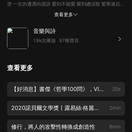
塗 一生的遭遇向誰訴 愛到不能愛 聚到總須散 繁華過后成
一夢 海水永不干 天也望不穿 紅塵一笑和你共俳徊
查看更多
音樂與詩
1.9k次播放
87條聲音
查看更多
【好消息】書傑《哲學100問》，VIP用戶暢聽啦！
20s
2020諾貝爾文學獎丨露易絲·格麗克詩歌：别離
2min
修行，將人的攻擊性轉換成創造性
8min