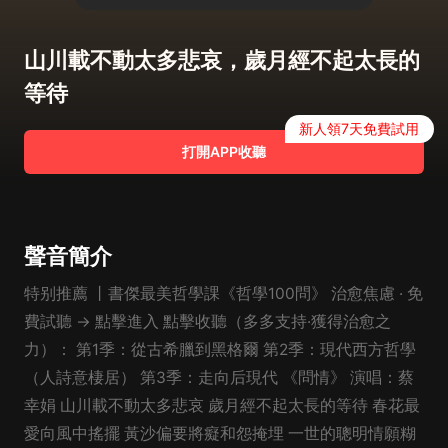
山川載不動太多悲哀，歲月經不起太長的
等待
新人領7天免費試用
打開APP收聽
聲音簡介
特别推薦 丨書傑最美哲學課《哲學100問》 治愈焦慮 · 免
費試聽 → 點擊進入 點擊收聽（多多支持·獲得治愈之
力）： 第1季：從古希臘到黑格爾 第2季：現代西方哲學
（人詩意棲居） 第3季：走向后現代 《問情》 演唱：蔡
幸娟 山川載不動太多悲哀 歲月經不起太長的等待 春花最
愛向風中搖擺 黃沙偏要將癡和怨掩埋 一世的聰明情願糊