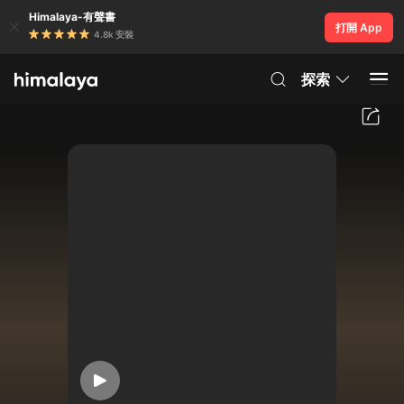
Himalaya-有聲書
打開 App
4.8k 安裝
探索