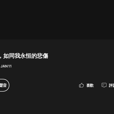
最佳女婿｜都市異能多人有聲劇｜一
種侃侃｜有聲小說
一種侃侃
米小圈上學記:一二三年級 | 暢銷出版
物
，如同我永恒的悲傷
米小圈
 JAN 11
破壞者聯盟篇1-4季·猴子警長科學探
案記|寶寶巴士
寶寶巴士
聲音
喜歡
評
大奉打更人丨頭陀淵領銜多人有聲
劇|暢聽全集|王鶴棣、田曦薇主演影
視劇原著|賣報小郎君
頭陀淵講故事
總有這樣的歌只想一個人聽