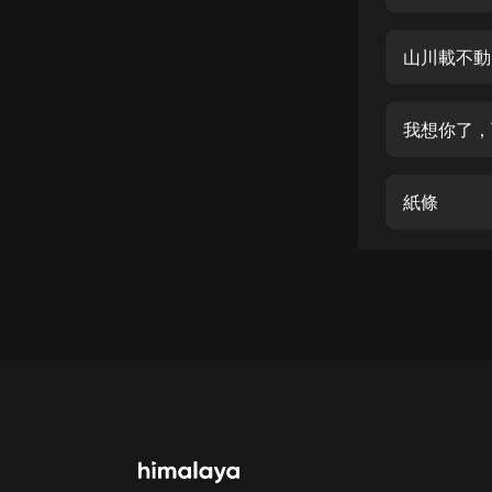
經典名著
人物傳記
山川載不動
電影
生活
我想你了，
英語
紙條
日語
課程
少兒教育
二次元
教育培訓
IT科技
汽車