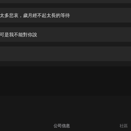
生命科學篇1-2·猴子警長科學探案記|
寶寶巴士科普
寶寶巴士
太多悲哀，歲月經不起太長的等待
【新民間劇場】我的老千江湖｜ 有聲
的紫襟｜ 魔幻千手
可是我不能對你說
有聲的紫襟
《夜色鋼琴曲》
夜色鋼琴曲趙海洋
太荒吞天訣丨熱血玄幻丨紫襟領銜有
聲劇
有聲的紫襟
嫡女貴嫁 | 一刀蘇蘇團隊制作 | 古言
宮鬥重生爽文 多人有聲劇
一刀蘇蘇
中國大案紀實 | 每日一驚案！真實案
件恐怖刑偵尚文
公司信息
社區
大舌頭尚文