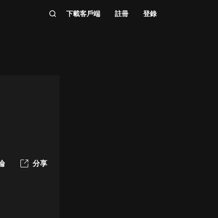
下載客戶端
註冊
登錄
論
分享