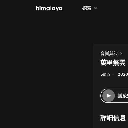
探索
全部
小說
個人成長
音樂與詩
相聲評書
萬里無雲
兒童
5min
2020
歷史
情感治愈
播放
健康養生
商業財經
詳細信息
廣播劇