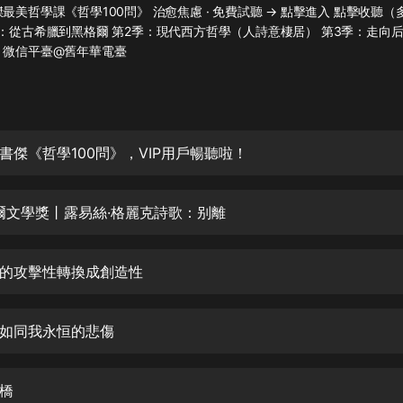
灰姑娘音樂
最美哲學課《哲學100問》 治愈焦慮 · 免費試聽 → 點擊進入 點擊收聽（多
季：從古希臘到黑格爾 第2季：現代西方哲學（人詩意棲居） 第3季：走向后
：微信平臺@舊年華電臺
郭德綱於謙相聲全集
德雲社郭德綱相聲VIP
安全警長啦咘啦哆·假期篇|新篇章加
更|寶寶巴士故事
書傑《哲學100問》，VIP用戶暢聽啦！
寶寶巴士
凡人修仙傳|楊洋主演影視原著|薑廣
濤配音多播版本
貝爾文學獎丨露易絲·格麗克詩歌：别離
光合積木
的攻擊性轉換成創造性
摸金天師【第一季】（紫襟演播）
有聲的紫襟
如同我永恒的悲傷
無敵六皇子|爆笑穿越|無敵流皇子|安
燃領銜有聲小說
安燃
橋