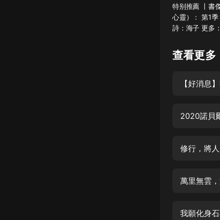
特别推薦 丨書傑
懸疑
心靈）： 第1
詩：海子 更多
科幻
好書精講
查看更多
外語
【好消息】
耽美
認知思維
2020諾
人文
音樂
修行，將人
粵語
萬里無雲，
頭條
娛樂
我願化身石