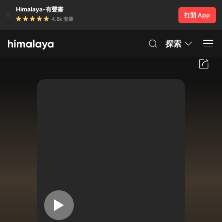
Himalaya-有聲書
打開 App
4.8k 安裝
探索