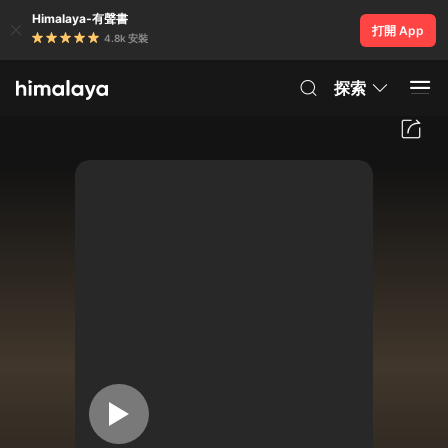
Himalaya-有聲書
打開 App
4.8k 安裝
探索