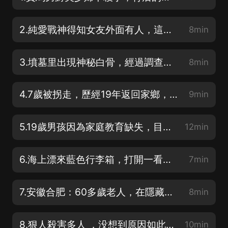
2.純愛戰神得知女友外面有人，這是動了殺心呀
8min
3.墳墓里出現神秘白骨，經過調查，一段恩怨浮出水面
8min
4.7歲被拐走，歷經19年返回家鄉，揭開塵封19年的罪惡
9min
5.19歲男孩因為家庭教育缺失，目標對準兩名女孩
12min
6.海上漂來藍色行李箱，打開一看不對勁，背后藏著什麼秘密
7min
7.安徽合肥：60多歲老人，在隱藏什麼秘密
8min
8.狠人殺害多人 ，没想到原因如此幼稚
10min