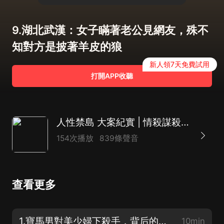
9.湖北武漢：女子瞞著老公見網友，殊不
知對方是披著羊皮的狼
新人領7天免費試用
打開APP收聽
人性禁島 大案紀實 | 情殺謀殺 | 命案追凶 | 真實故事 | 普法宣傳
154次播放
839條聲音
查看更多
1.寶馬男對美少婦下殺手，背后的真相，和想象中不一樣
10min