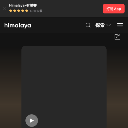
Himalaya-有聲書
打開 App
4.8k 安裝
探索