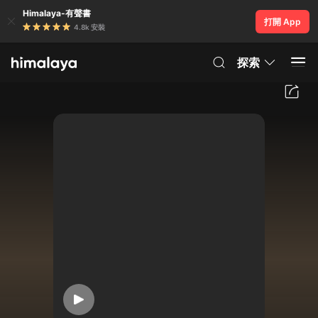
Himalaya-有聲書
打開 App
4.8k 安裝
探索