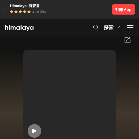
Himalaya-有聲書
打開 App
4.8k 安裝
探索