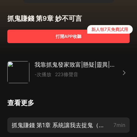
抓鬼賺錢 第9章 妙不可言
新人領7天免費試用
打開APP收聽
我靠抓鬼發家致富|懸疑|靈異|搞笑|爆笑|女鬼|抓鬼
-次播放
223條聲音
查看更多
抓鬼賺錢 第1章 系統讓我去捉鬼（新書上架歡迎訂閱）
7min