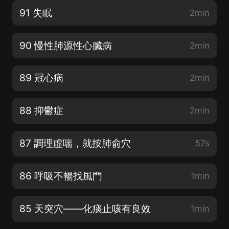
91 失眠
2min
90 慢性肺源性心臟病
2min
89 冠心病
2min
88 抑鬱症
2min
87 調理虛喘，就按肺俞穴
57s
86 呼吸不暢找風門
1min
85 天突穴——化痰止咳有良效
1min