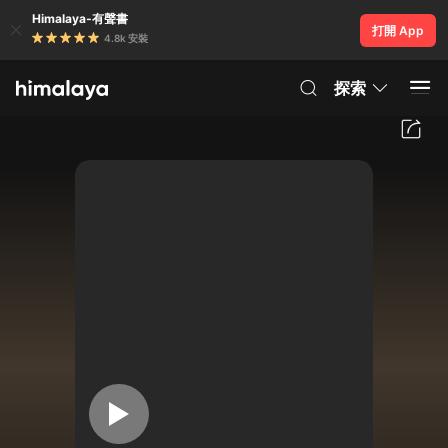
Himalaya-有聲書
打開 App
4.8k 安裝
探索